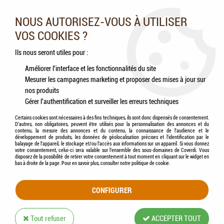
Nos experts vous conseillent au 05.46.84.20.27 du lundi au
samedi de 9h à 18h
NOUS AUTORISEZ-VOUS À UTILISER
VOS COOKIES ?
0
Ils nous seront utiles pour :
Améliorer l'interface et les fonctionnalités du site
Mesurer les campagnes marketing et proposer des mises à jour sur
Accueil
>
Chats
>
Aliments
>
Humides (Pâtées, Éffilochés, Bouillons, ...)
>
ROYAL
nos produits
CANIN - Kitten Sterilised Jelly 12x85g
Gérer l'authentification et surveiller les erreurs techniques
Certains cookies sont nécessaires à des fins techniques, ils sont donc dispensés de consentement.
D'autres, non obligatoires, peuvent être utilisés pour la personnalisation des annonces et du
contenu, la mesure des annonces et du contenu, la connaissance de l'audience et le
développement de produits, les données de géolocalisation précises et l'identification par le
balayage de l'appareil, le stockage et/ou l'accès aux informations sur un appareil. Si vous donnez
votre consentement, celui-ci sera valable sur l’ensemble des sous-domaines de Coverdi. Vous
disposez de la possibilité de retirer votre consentement à tout moment en cliquant sur le widget en
bas à droite de la page. Pour en savoir plus, consulter notre politique de cookie.
CONFIGURER
Tout refuser
ACCEPTER TOUT