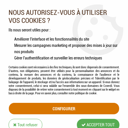
Nos experts vous conseillent au 05.46.84.20.27 du lundi au
samedi de 9h à 18h
NOUS AUTORISEZ-VOUS À UTILISER
VOS COOKIES ?
0
Ils nous seront utiles pour :
Améliorer l'interface et les fonctionnalités du site
Mesurer les campagnes marketing et proposer des mises à jour sur
Accueil
>
Chats
>
Aliments
>
Humides (Pâtées, Éffilochés, Bouillons, ...)
>
BAB'IN®
nos produits
- Sachet de Terrine Chat Stérilisé Agneau
Gérer l'authentification et surveiller les erreurs techniques
Certains cookies sont nécessaires à des fins techniques, ils sont donc dispensés de consentement.
D'autres, non obligatoires, peuvent être utilisés pour la personnalisation des annonces et du
contenu, la mesure des annonces et du contenu, la connaissance de l'audience et le
développement de produits, les données de géolocalisation précises et l'identification par le
balayage de l'appareil, le stockage et/ou l'accès aux informations sur un appareil. Si vous donnez
votre consentement, celui-ci sera valable sur l’ensemble des sous-domaines de Coverdi. Vous
disposez de la possibilité de retirer votre consentement à tout moment en cliquant sur le widget en
bas à droite de la page. Pour en savoir plus, consulter notre politique de cookie.
CONFIGURER
Tout refuser
ACCEPTER TOUT