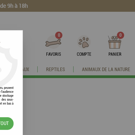
 de 9h à 18h
0
0
?
FAVORIS
COMPTE
PANIER
OISEAUX
REPTILES
ANIMAUX DE LA NATURE
res, peuvent
e l'audience
 le stockage
e des sous-
et en bas à
TOUT