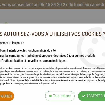
 vous conseillent au 05.46.84.20.27 du lundi au samedi
 AUTORISEZ-VOUS À UTILISER VOS COOKIES 
 seront utiles pour :
iorer l'interface et les fonctionnalités du site
CHEVAUX
VOLAILLES
ANIMAUX DE LA FERME
rer les campagnes marketing et proposer des mises à jour sur nos produits
r l'authentification et surveiller les erreurs techniques
okies sont nécessaires à des fins techniques, ils sont donc dispensés de consentement. D'autres, non obligatoi
és pour la personnalisation des annonces et du contenu, la mesure des annonces et du contenu, la connaissance d
oppement de produits, les données de géolocalisation précises et l'identification par le balayage de l'appareil,
cès aux informations sur un appareil. Si vous donnez votre consentement, celui-ci sera valable sur l’ensembl
POLITIQUE DE CONFIDENTIALITÉ
e Coverdi. Vous disposez de la possibilité de retirer votre consentement à tout moment en cliquant sur le widg
a page. Pour en savoir plus, consulter notre politique de cookie.
IGURER
Tout refuser
ACCEPTER 