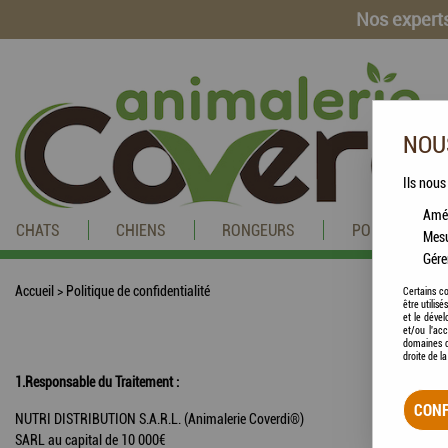
Nos experts
NOUS
Ils nous
Amél
CHATS
CHIENS
RONGEURS
POISSONS
Mesu
Gére
Accueil
>
Politique de confidentialité
Certains co
être utilis
et le dével
et/ou l'ac
domaines d
droite de l
1.Responsable du Traitement :
CONF
NUTRI DISTRIBUTION S.A.R.L. (Animalerie Coverdi®)
SARL au capital de 10 000€