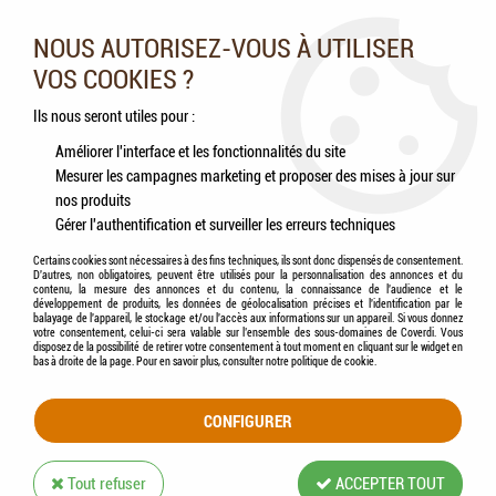
Nos experts vous conseillent au 05.46.84.20.27 du lundi au
samedi de 9h à 18h
NOUS AUTORISEZ-VOUS À UTILISER
VOS COOKIES ?
0
Ils nous seront utiles pour :
Améliorer l'interface et les fonctionnalités du site
Mesurer les campagnes marketing et proposer des mises à jour sur
Accueil
>
Qui sommes-nous ?
nos produits
Gérer l'authentification et surveiller les erreurs techniques
A PROPOS DE NOUS
Certains cookies sont nécessaires à des fins techniques, ils sont donc dispensés de consentement.
D'autres, non obligatoires, peuvent être utilisés pour la personnalisation des annonces et du
contenu, la mesure des annonces et du contenu, la connaissance de l'audience et le
développement de produits, les données de géolocalisation précises et l'identification par le
balayage de l'appareil, le stockage et/ou l'accès aux informations sur un appareil. Si vous donnez
votre consentement, celui-ci sera valable sur l’ensemble des sous-domaines de Coverdi. Vous
disposez de la possibilité de retirer votre consentement à tout moment en cliquant sur le widget en
bas à droite de la page. Pour en savoir plus, consulter notre politique de cookie.
CONFIGURER
Tout refuser
ACCEPTER TOUT