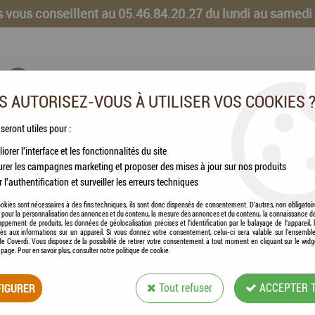
 vous conseillent au 05.46.84.20.27 du lundi au samedi
 AUTORISEZ-VOUS À UTILISER VOS COOKIES 
 seront utiles pour :
iorer l'interface et les fonctionnalités du site
CHEVAUX
VOLAILLES
ANIMAUX DE LA FERME
rer les campagnes marketing et proposer des mises à jour sur nos produits
r l'authentification et surveiller les erreurs techniques
okies sont nécessaires à des fins techniques, ils sont donc dispensés de consentement. D'autres, non obligatoi
és pour la personnalisation des annonces et du contenu, la mesure des annonces et du contenu, la connaissance d
oppement de produits, les données de géolocalisation précises et l'identification par le balayage de l'appareil,
cès aux informations sur un appareil. Si vous donnez votre consentement, celui-ci sera valable sur l’ensembl
ANIMAUX DE LA NATURE
e Coverdi. Vous disposez de la possibilité de retirer votre consentement à tout moment en cliquant sur le widg
a page. Pour en savoir plus, consulter notre politique de cookie.
LIMENTS ET D'ACCESSOIRES POUR LES ANIM
IGURER
Tout refuser
ACCEPTER 