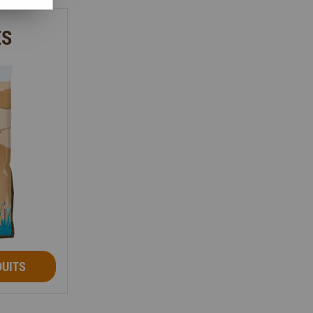
ES
DUITS