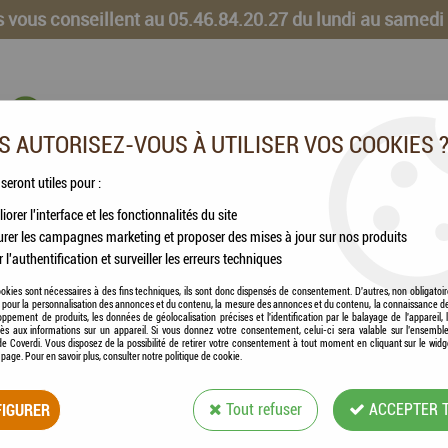
 vous conseillent au 05.46.84.20.27 du lundi au samedi
 AUTORISEZ-VOUS À UTILISER VOS COOKIES 
 seront utiles pour :
iorer l'interface et les fonctionnalités du site
CHEVAUX
VOLAILLES
ANIMAUX DE LA FERME
rer les campagnes marketing et proposer des mises à jour sur nos produits
r l'authentification et surveiller les erreurs techniques
tle Festin - Éffiloché en Bouillon pour Chat THON & SARDINE
okies sont nécessaires à des fins techniques, ils sont donc dispensés de consentement. D'autres, non obligatoi
és pour la personnalisation des annonces et du contenu, la mesure des annonces et du contenu, la connaissance d
oppement de produits, les données de géolocalisation précises et l'identification par le balayage de l'appareil,
My Little Festin
cès aux informations sur un appareil. Si vous donnez votre consentement, celui-ci sera valable sur l’ensembl
e Coverdi. Vous disposez de la possibilité de retirer votre consentement à tout moment en cliquant sur le widg
MY LITTLE FESTIN
a page. Pour en savoir plus, consulter notre politique de cookie.
CHAT THON & SAR
IGURER
Tout refuser
ACCEPTER 
Soyez le premier à donner votre avis !