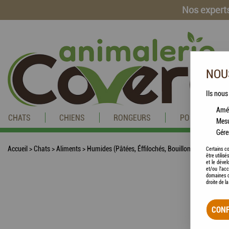
Nos experts
NOUS
Ils nous
Amél
CHATS
CHIENS
RONGEURS
POISSONS
Mesu
Gére
Accueil
>
Chats
>
Aliments
>
Humides (Pâtées, Éffilochés, Bouillons, ...)
>
My lit
Certains co
être utilis
et le dével
et/ou l'ac
domaines d
droite de l
CONF