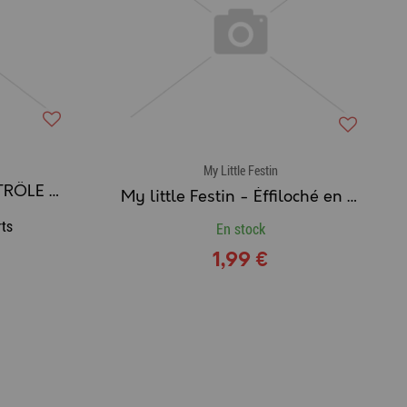
My Little Festin
My little Festin - CONTRÔLE DU POIDS
My little Festin - Éffiloché en Bouillon pour Chat THON & POULET
rts
En stock
1,99 €