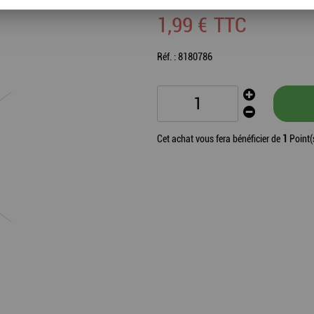
1
,
99
€
TTC
Réf. :
8180786
Cet achat vous fera bénéficier de
1
Point(