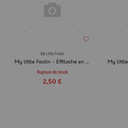
My Little Festin
My little Festin - Éffiloché en Sauce pour Chat au POULET & JAMBON DE POULET
Rupture de stock
2,50 €