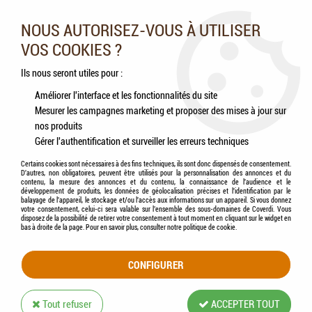
Nos experts vous conseillent au 05.46.84.20.27 du lundi au
samedi de 9h à 18h
NOUS AUTORISEZ-VOUS À UTILISER
VOS COOKIES ?
0
Ils nous seront utiles pour :
Améliorer l'interface et les fonctionnalités du site
Mesurer les campagnes marketing et proposer des mises à jour sur
Accueil
>
Chats
>
Aliments
>
Humides (Pâtées, Éffilochés, Bouillons, ...)
>
My little
nos produits
Festin - Éffiloché en Sauce pour Chat THON
Gérer l'authentification et surveiller les erreurs techniques
Certains cookies sont nécessaires à des fins techniques, ils sont donc dispensés de consentement.
D'autres, non obligatoires, peuvent être utilisés pour la personnalisation des annonces et du
contenu, la mesure des annonces et du contenu, la connaissance de l'audience et le
développement de produits, les données de géolocalisation précises et l'identification par le
balayage de l'appareil, le stockage et/ou l'accès aux informations sur un appareil. Si vous donnez
votre consentement, celui-ci sera valable sur l’ensemble des sous-domaines de Coverdi. Vous
disposez de la possibilité de retirer votre consentement à tout moment en cliquant sur le widget en
bas à droite de la page. Pour en savoir plus, consulter notre politique de cookie.
CONFIGURER
Tout refuser
ACCEPTER TOUT