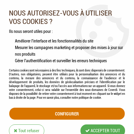
Nos experts vous conseillent au 05.46.84.20.27 du lundi au
samedi de 9h à 18h
NOUS AUTORISEZ-VOUS À UTILISER
VOS COOKIES ?
0
Ils nous seront utiles pour :
Améliorer l'interface et les fonctionnalités du site
Mesurer les campagnes marketing et proposer des mises à jour sur
Accueil
>
Chats
>
Aliments
>
Humides (Pâtées, Éffilochés, Bouillons, ...)
>
My little
nos produits
Festin - Éffiloché en Bouillon pour Chat POULET & DAURADE
Gérer l'authentification et surveiller les erreurs techniques
Certains cookies sont nécessaires à des fins techniques, ils sont donc dispensés de consentement.
D'autres, non obligatoires, peuvent être utilisés pour la personnalisation des annonces et du
contenu, la mesure des annonces et du contenu, la connaissance de l'audience et le
développement de produits, les données de géolocalisation précises et l'identification par le
balayage de l'appareil, le stockage et/ou l'accès aux informations sur un appareil. Si vous donnez
votre consentement, celui-ci sera valable sur l’ensemble des sous-domaines de Coverdi. Vous
disposez de la possibilité de retirer votre consentement à tout moment en cliquant sur le widget en
bas à droite de la page. Pour en savoir plus, consulter notre politique de cookie.
CONFIGURER
Tout refuser
ACCEPTER TOUT