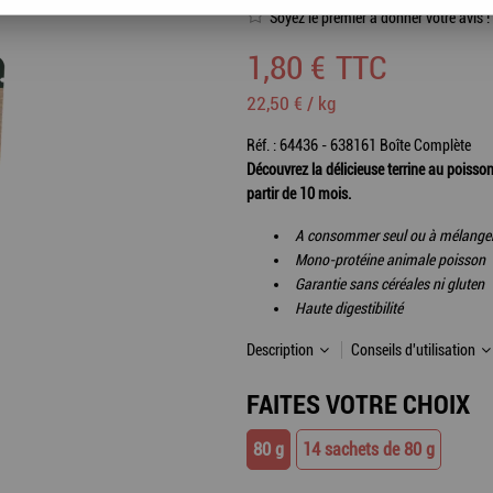
Soyez le premier à donner votre avis !
1
,
80
€
TTC
22,50 € / kg
Réf. :
64436 - 638161 Boîte Complète
Découvrez la délicieuse terrine au poisson
partir de 10 mois.
A consommer seul ou à mélanger
Mono-protéine animale poisson
Garantie sans céréales ni gluten
Haute digestibilité
Description
Conseils d'utilisation
FAITES VOTRE CHOIX
80 g
14 sachets de 80 g