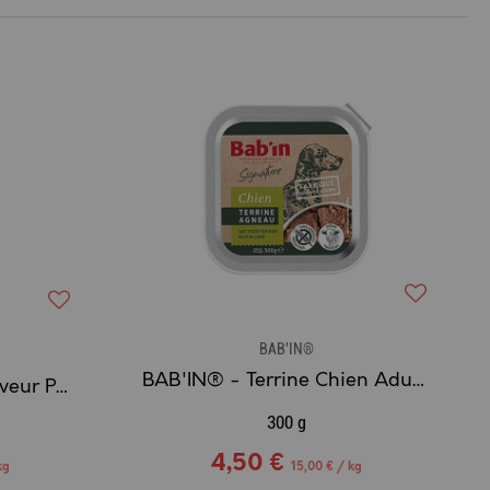
BAB'IN®
BAB'IN® - Terrine Chien Adulte Agneau, Sans Céréales & Mono-protéine
BAB'IN® - Moulin à Saveur Poulet & Tomate, par Thierry MARX
300 g
4,50 €
kg
15,00 € / kg