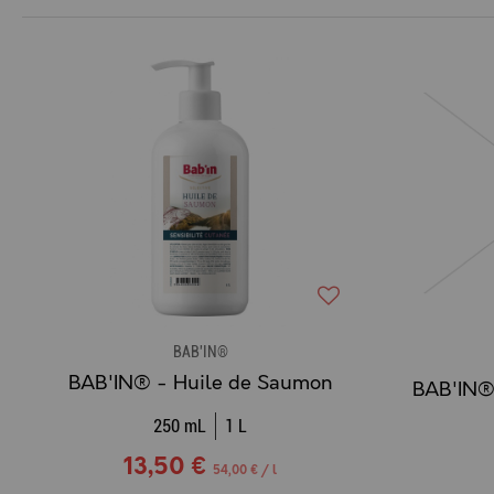
BAB'IN®
BAB'IN® - Huile de Saumon
250 mL
1 L
13,50 €
54,00 € / l