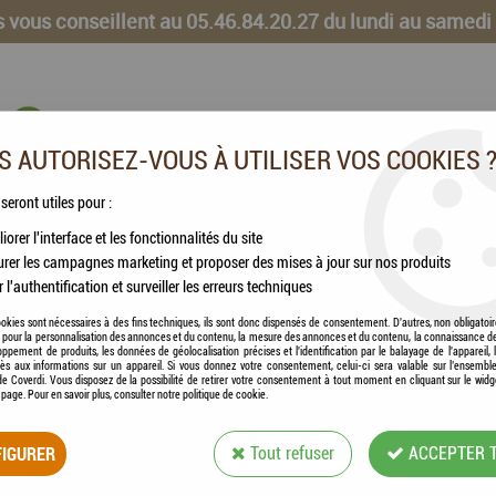
 vous conseillent au 05.46.84.20.27 du lundi au samedi
 AUTORISEZ-VOUS À UTILISER VOS COOKIES 
 seront utiles pour :
iorer l'interface et les fonctionnalités du site
CHEVAUX
VOLAILLES
ANIMAUX DE LA FERME
rer les campagnes marketing et proposer des mises à jour sur nos produits
r l'authentification et surveiller les erreurs techniques
® - Sachet de Terrine Chat Stérilisé Poisson
okies sont nécessaires à des fins techniques, ils sont donc dispensés de consentement. D'autres, non obligatoi
és pour la personnalisation des annonces et du contenu, la mesure des annonces et du contenu, la connaissance d
oppement de produits, les données de géolocalisation précises et l'identification par le balayage de l'appareil,
cès aux informations sur un appareil. Si vous donnez votre consentement, celui-ci sera valable sur l’ensembl
e Coverdi. Vous disposez de la possibilité de retirer votre consentement à tout moment en cliquant sur le widg
a page. Pour en savoir plus, consulter notre politique de cookie.
BAB'IN® - SACHET
IGURER
Tout refuser
ACCEPTER 
POISSON