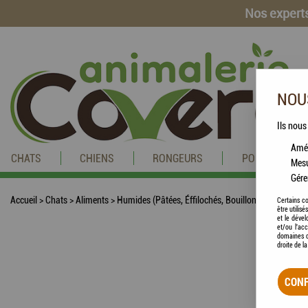
Nos experts
NOUS
Ils nous
Amél
CHATS
CHIENS
RONGEURS
POISSONS
Mesu
Gére
Accueil
>
Chats
>
Aliments
>
Humides (Pâtées, Éffilochés, Bouillons, ...)
>
BAB'IN
Certains co
être utilis
et le dével
et/ou l'ac
domaines d
droite de l
CONF