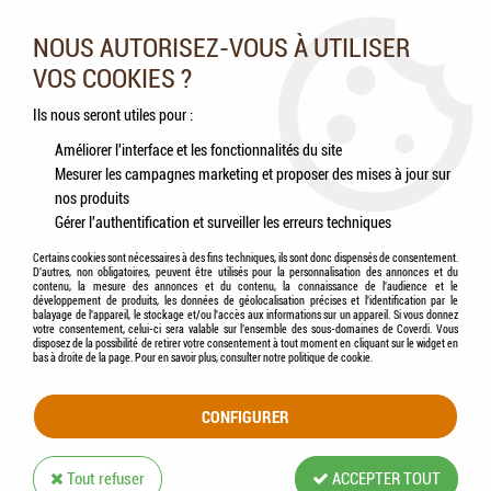
Nos experts vous conseillent au 05.46.84.20.27 du lundi au
samedi de 9h à 18h
NOUS AUTORISEZ-VOUS À UTILISER
VOS COOKIES ?
0
Ils nous seront utiles pour :
Améliorer l'interface et les fonctionnalités du site
Mesurer les campagnes marketing et proposer des mises à jour sur
Accueil
>
Chats
>
Aliments
>
Humides (Pâtées, Éffilochés, Bouillons, ...)
>
HAMI
nos produits
form® - Sachet Repas Complet Humide pour Chaton au POULET
Gérer l'authentification et surveiller les erreurs techniques
Certains cookies sont nécessaires à des fins techniques, ils sont donc dispensés de consentement.
D'autres, non obligatoires, peuvent être utilisés pour la personnalisation des annonces et du
contenu, la mesure des annonces et du contenu, la connaissance de l'audience et le
développement de produits, les données de géolocalisation précises et l'identification par le
balayage de l'appareil, le stockage et/ou l'accès aux informations sur un appareil. Si vous donnez
votre consentement, celui-ci sera valable sur l’ensemble des sous-domaines de Coverdi. Vous
disposez de la possibilité de retirer votre consentement à tout moment en cliquant sur le widget en
bas à droite de la page. Pour en savoir plus, consulter notre politique de cookie.
CONFIGURER
Tout refuser
ACCEPTER TOUT