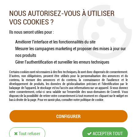
Nos experts vous conseillent au 05.46.84.20.27 du lundi au
samedi de 9h à 18h
NOUS AUTORISEZ-VOUS À UTILISER
VOS COOKIES ?
0
Ils nous seront utiles pour :
Améliorer l'interface et les fonctionnalités du site
Mesurer les campagnes marketing et proposer des mises à jour sur
Accueil
>
Oiseaux
>
Oiseaux sauvages
>
Accessoires
>
HAMI form® - Klotz -
nos produits
Mangeoire sur pied
Gérer l'authentification et surveiller les erreurs techniques
Certains cookies sont nécessaires à des fins techniques, ils sont donc dispensés de consentement.
D'autres, non obligatoires, peuvent être utilisés pour la personnalisation des annonces et du
contenu, la mesure des annonces et du contenu, la connaissance de l'audience et le
développement de produits, les données de géolocalisation précises et l'identification par le
balayage de l'appareil, le stockage et/ou l'accès aux informations sur un appareil. Si vous donnez
votre consentement, celui-ci sera valable sur l’ensemble des sous-domaines de Coverdi. Vous
disposez de la possibilité de retirer votre consentement à tout moment en cliquant sur le widget en
bas à droite de la page. Pour en savoir plus, consulter notre politique de cookie.
CONFIGURER
Tout refuser
ACCEPTER TOUT