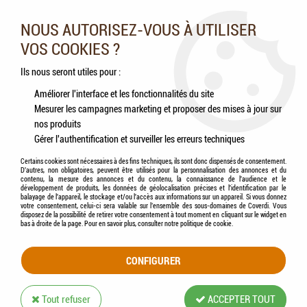
Nos experts vous conseillent au 05.46.84.20.27 du lundi au
samedi de 9h à 18h
NOUS AUTORISEZ-VOUS À UTILISER
VOS COOKIES ?
0
Ils nous seront utiles pour :
Améliorer l'interface et les fonctionnalités du site
Mesurer les campagnes marketing et proposer des mises à jour sur
Accueil
>
Oiseaux
>
Oiseaux sauvages
>
Accessoires
nos produits
Gérer l'authentification et surveiller les erreurs techniques
ACCESSOIRES
Certains cookies sont nécessaires à des fins techniques, ils sont donc dispensés de consentement.
D'autres, non obligatoires, peuvent être utilisés pour la personnalisation des annonces et du
contenu, la mesure des annonces et du contenu, la connaissance de l'audience et le
développement de produits, les données de géolocalisation précises et l'identification par le
balayage de l'appareil, le stockage et/ou l'accès aux informations sur un appareil. Si vous donnez
votre consentement, celui-ci sera valable sur l’ensemble des sous-domaines de Coverdi. Vous
disposez de la possibilité de retirer votre consentement à tout moment en cliquant sur le widget en
TRIER & FILTRER
bas à droite de la page. Pour en savoir plus, consulter notre politique de cookie.
CONFIGURER
12 articles sur
12
Tout refuser
ACCEPTER TOUT