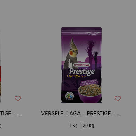
VERSELE-LAGA - PRESTIGE - Perruches
VERSELE-LAGA - PRESTIGE - Loro Parque - Mélange pour Perruches australiennes
g
1 Kg
20 Kg