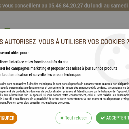
 vous conseillent au 05.46.84.20.27 du lundi au samedi
 AUTORISEZ-VOUS À UTILISER VOS COOKIES 
 seront utiles pour :
iorer l'interface et les fonctionnalités du site
CHEVAUX
VOLAILLES
ANIMAUX DE LA FERME
rer les campagnes marketing et proposer des mises à jour sur nos produits
r l'authentification et surveiller les erreurs techniques
okies sont nécessaires à des fins techniques, ils sont donc dispensés de consentement. D'autres, non obligatoi
és pour la personnalisation des annonces et du contenu, la mesure des annonces et du contenu, la connaissance d
oppement de produits, les données de géolocalisation précises et l'identification par le balayage de l'appareil,
cès aux informations sur un appareil. Si vous donnez votre consentement, celui-ci sera valable sur l’ensembl
PERRUCHES
e Coverdi. Vous disposez de la possibilité de retirer votre consentement à tout moment en cliquant sur le widg
a page. Pour en savoir plus, consulter notre politique de cookie.
IGURER
Tout refuser
ACCEPTER 
9 articles sur
9