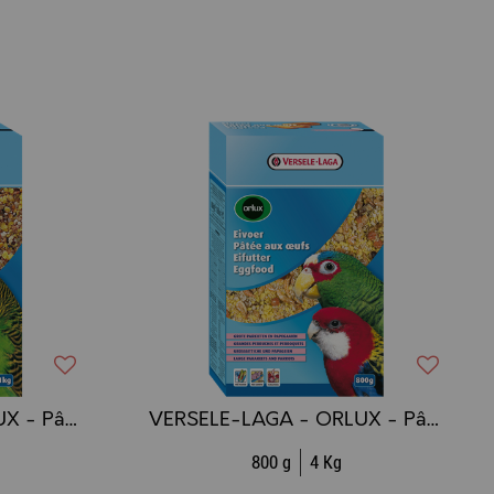
VERSELE-LAGA - ORLUX - Pâtée aux oeufs - Perruches
VERSELE-LAGA - ORLUX - Pâtée aux oeufs - Grandes Perruches et Perroquets
800 g
4 Kg