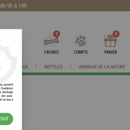
 de 9h à 18h
0
0
?
FAVORIS
COMPTE
PANIER
OISEAUX
REPTILES
ANIMAUX DE LA NATURE
res, peuvent
e l'audience
 le stockage
e des sous-
et en bas à
TOUT