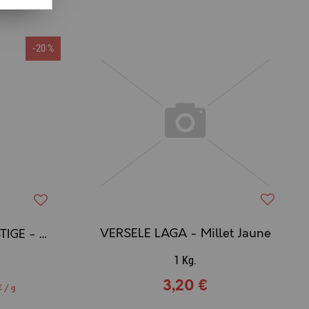
-20 %
VERSELE LAGA - Millet Jaune
VERSELE-LAGA - PRESTIGE - Sticks Grandes Perruches Noix & Miel
1 Kg.
3,20 €
€ / g