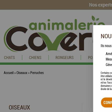
Nos experts
NOUS
Ils nous
Amél
CHATS
CHIENS
RONGEURS
POISSONS
Mesu
Gére
Accueil
>
Oiseaux
>
Perruches
Certains co
être utilis
et le dével
et/ou l'ac
domaines d
droite de l
CONF
OISEAUX