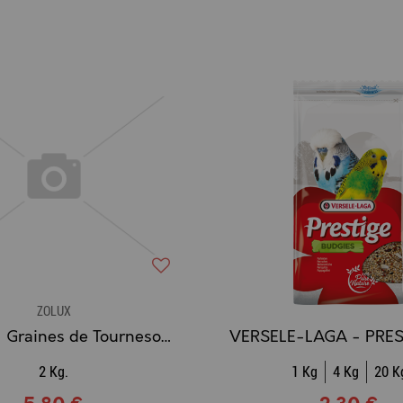
ZOLUX
ZOLUX - Graines de Tournesol Strié
2 Kg.
1 Kg
4 Kg
20 K