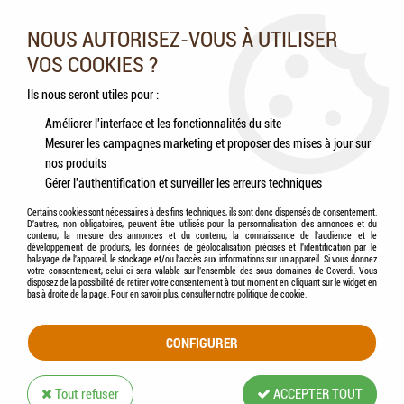
Nos experts vous conseillent au 05.46.84.20.27 du lundi au
samedi de 9h à 18h
NOUS AUTORISEZ-VOUS À UTILISER
VOS COOKIES ?
0
Ils nous seront utiles pour :
Améliorer l'interface et les fonctionnalités du site
Mesurer les campagnes marketing et proposer des mises à jour sur
Accueil
>
Oiseaux
>
Perruches
>
Aliments
>
VERSELE-LAGA - PRESTIGE -
nos produits
Perruches
Gérer l'authentification et surveiller les erreurs techniques
Certains cookies sont nécessaires à des fins techniques, ils sont donc dispensés de consentement.
D'autres, non obligatoires, peuvent être utilisés pour la personnalisation des annonces et du
contenu, la mesure des annonces et du contenu, la connaissance de l'audience et le
développement de produits, les données de géolocalisation précises et l'identification par le
balayage de l'appareil, le stockage et/ou l'accès aux informations sur un appareil. Si vous donnez
votre consentement, celui-ci sera valable sur l’ensemble des sous-domaines de Coverdi. Vous
disposez de la possibilité de retirer votre consentement à tout moment en cliquant sur le widget en
bas à droite de la page. Pour en savoir plus, consulter notre politique de cookie.
CONFIGURER
Tout refuser
ACCEPTER TOUT