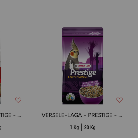
VERSELE-LAGA - PRESTIGE - Perruches
VERSELE-LAGA - PRESTIGE - Loro Parque - Mélange pour Perruches australiennes
g
1 Kg
20 Kg