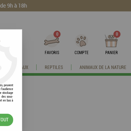
 de 9h à 18h
0
0
?
FAVORIS
COMPTE
PANIER
OISEAUX
REPTILES
ANIMAUX DE LA NATURE
res, peuvent
e l'audience
 le stockage
e des sous-
et en bas à
TOUT