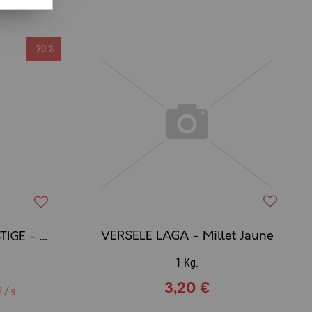
-20 %
VERSELE LAGA - Millet Jaune
VERSELE-LAGA - PRESTIGE - Sticks Grandes Perruches Noix & Miel
1 Kg.
3,20 €
€ / g