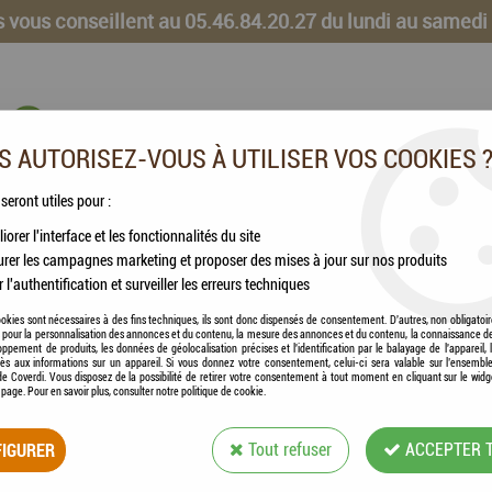
 vous conseillent au 05.46.84.20.27 du lundi au samedi
 AUTORISEZ-VOUS À UTILISER VOS COOKIES 
 seront utiles pour :
iorer l'interface et les fonctionnalités du site
CHEVAUX
VOLAILLES
ANIMAUX DE LA FERME
rer les campagnes marketing et proposer des mises à jour sur nos produits
r l'authentification et surveiller les erreurs techniques
okies sont nécessaires à des fins techniques, ils sont donc dispensés de consentement. D'autres, non obligatoi
és pour la personnalisation des annonces et du contenu, la mesure des annonces et du contenu, la connaissance d
oppement de produits, les données de géolocalisation précises et l'identification par le balayage de l'appareil,
cès aux informations sur un appareil. Si vous donnez votre consentement, celui-ci sera valable sur l’ensembl
ALIMENTS
e Coverdi. Vous disposez de la possibilité de retirer votre consentement à tout moment en cliquant sur le widg
a page. Pour en savoir plus, consulter notre politique de cookie.
IGURER
Tout refuser
ACCEPTER 
9 articles sur
9