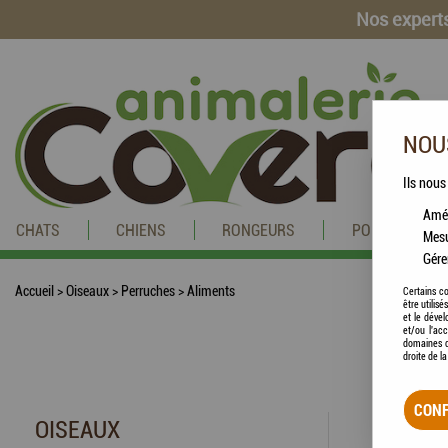
Nos experts
NOUS
Ils nous
Amél
CHATS
CHIENS
RONGEURS
POISSONS
Mesu
Gére
Accueil
>
Oiseaux
>
Perruches
>
Aliments
Certains co
être utilis
et le dével
et/ou l'ac
domaines d
droite de l
CONF
OISEAUX