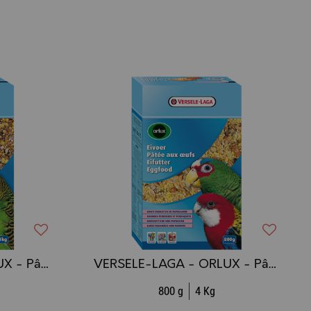
VERSELE-LAGA - ORLUX - Pâtée aux oeufs - Perruches
VERSELE-LAGA - ORLUX - Pâtée aux oeufs - Grandes Perruches et Perroquets
800 g
4 Kg