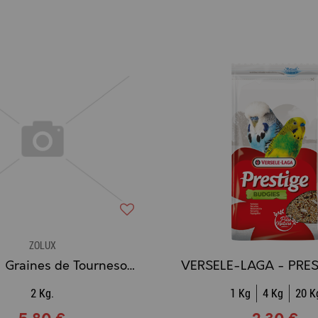
ZOLUX
ZOLUX - Graines de Tournesol Strié
2 Kg.
1 Kg
4 Kg
20 K