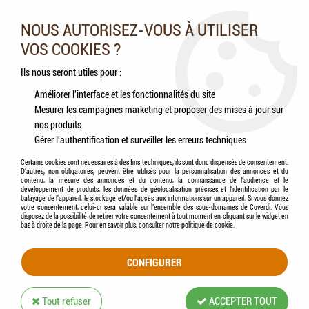
Nos experts vous conseillent au 05.46.84.20.27 du lundi au
samedi de 9h à 18h
NOUS AUTORISEZ-VOUS À UTILISER
VOS COOKIES ?
0
Ils nous seront utiles pour :
Améliorer l'interface et les fonctionnalités du site
Mesurer les campagnes marketing et proposer des mises à jour sur
Accueil
>
Oiseaux
>
Perruches
>
Aliments
>
VERSELE-LAGA - ORLUX - Pâtée aux
nos produits
oeufs - Grandes Perruches et Perroquets
Gérer l'authentification et surveiller les erreurs techniques
Certains cookies sont nécessaires à des fins techniques, ils sont donc dispensés de consentement.
D'autres, non obligatoires, peuvent être utilisés pour la personnalisation des annonces et du
contenu, la mesure des annonces et du contenu, la connaissance de l'audience et le
développement de produits, les données de géolocalisation précises et l'identification par le
balayage de l'appareil, le stockage et/ou l'accès aux informations sur un appareil. Si vous donnez
votre consentement, celui-ci sera valable sur l’ensemble des sous-domaines de Coverdi. Vous
disposez de la possibilité de retirer votre consentement à tout moment en cliquant sur le widget en
bas à droite de la page. Pour en savoir plus, consulter notre politique de cookie.
CONFIGURER
Tout refuser
ACCEPTER TOUT