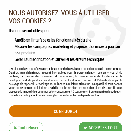
Nos experts vous conseillent au 05.46.84.20.27 du lundi au
samedi de 9h à 18h
NOUS AUTORISEZ-VOUS À UTILISER
VOS COOKIES ?
0
Ils nous seront utiles pour :
Améliorer l'interface et les fonctionnalités du site
Mesurer les campagnes marketing et proposer des mises à jour sur
Accueil
>
Oiseaux
>
Compléments alimentaires
nos produits
Gérer l'authentification et surveiller les erreurs techniques
COMPLÉMENTS ALIMENTAIRES
Certains cookies sont nécessaires à des fins techniques, ils sont donc dispensés de consentement.
D'autres, non obligatoires, peuvent être utilisés pour la personnalisation des annonces et du
contenu, la mesure des annonces et du contenu, la connaissance de l'audience et le
développement de produits, les données de géolocalisation précises et l'identification par le
balayage de l'appareil, le stockage et/ou l'accès aux informations sur un appareil. Si vous donnez
votre consentement, celui-ci sera valable sur l’ensemble des sous-domaines de Coverdi. Vous
disposez de la possibilité de retirer votre consentement à tout moment en cliquant sur le widget en
TRIER & FILTRER
bas à droite de la page. Pour en savoir plus, consulter notre politique de cookie.
CONFIGURER
31 articles sur
31
Tout refuser
ACCEPTER TOUT