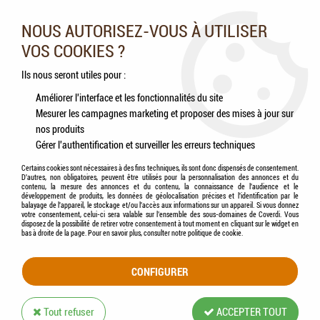
Nos experts vous conseillent au 05.46.84.20.27 du lundi au
samedi de 9h à 18h
NOUS AUTORISEZ-VOUS À UTILISER
VOS COOKIES ?
0
Ils nous seront utiles pour :
Améliorer l'interface et les fonctionnalités du site
Mesurer les campagnes marketing et proposer des mises à jour sur
Accueil
>
Oiseaux
>
Compléments alimentaires
>
VERSELE-LAGA - OROPHARMA -
nos produits
Muta-vit liquide
Gérer l'authentification et surveiller les erreurs techniques
Certains cookies sont nécessaires à des fins techniques, ils sont donc dispensés de consentement.
D'autres, non obligatoires, peuvent être utilisés pour la personnalisation des annonces et du
contenu, la mesure des annonces et du contenu, la connaissance de l'audience et le
développement de produits, les données de géolocalisation précises et l'identification par le
balayage de l'appareil, le stockage et/ou l'accès aux informations sur un appareil. Si vous donnez
votre consentement, celui-ci sera valable sur l’ensemble des sous-domaines de Coverdi. Vous
disposez de la possibilité de retirer votre consentement à tout moment en cliquant sur le widget en
bas à droite de la page. Pour en savoir plus, consulter notre politique de cookie.
CONFIGURER
Tout refuser
ACCEPTER TOUT