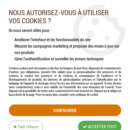
Nos experts vous conseillent au 05.46.84.20.27 du lundi au
samedi de 9h à 18h
NOUS AUTORISEZ-VOUS À UTILISER
VOS COOKIES ?
0
Ils nous seront utiles pour :
Améliorer l'interface et les fonctionnalités du site
Mesurer les campagnes marketing et proposer des mises à jour sur
Accueil
>
Oiseaux
>
Compléments alimentaires
>
HAMI form® - Graines
nos produits
d'Arachides décortiquées
Gérer l'authentification et surveiller les erreurs techniques
Certains cookies sont nécessaires à des fins techniques, ils sont donc dispensés de consentement.
D'autres, non obligatoires, peuvent être utilisés pour la personnalisation des annonces et du
contenu, la mesure des annonces et du contenu, la connaissance de l'audience et le
développement de produits, les données de géolocalisation précises et l'identification par le
balayage de l'appareil, le stockage et/ou l'accès aux informations sur un appareil. Si vous donnez
votre consentement, celui-ci sera valable sur l’ensemble des sous-domaines de Coverdi. Vous
disposez de la possibilité de retirer votre consentement à tout moment en cliquant sur le widget en
bas à droite de la page. Pour en savoir plus, consulter notre politique de cookie.
CONFIGURER
Tout refuser
ACCEPTER TOUT