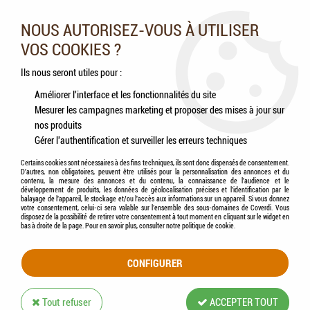
Nos experts vous conseillent au 05.46.84.20.27 du lundi au
samedi de 9h à 18h
NOUS AUTORISEZ-VOUS À UTILISER
VOS COOKIES ?
0
Ils nous seront utiles pour :
Améliorer l'interface et les fonctionnalités du site
Mesurer les campagnes marketing et proposer des mises à jour sur
Accueil
>
Rongeurs
>
Accessoires
>
HAMI form® - Modul'Home - Kit d'extension
nos produits
pour parc Modul'Home
Gérer l'authentification et surveiller les erreurs techniques
Certains cookies sont nécessaires à des fins techniques, ils sont donc dispensés de consentement.
D'autres, non obligatoires, peuvent être utilisés pour la personnalisation des annonces et du
contenu, la mesure des annonces et du contenu, la connaissance de l'audience et le
développement de produits, les données de géolocalisation précises et l'identification par le
balayage de l'appareil, le stockage et/ou l'accès aux informations sur un appareil. Si vous donnez
votre consentement, celui-ci sera valable sur l’ensemble des sous-domaines de Coverdi. Vous
disposez de la possibilité de retirer votre consentement à tout moment en cliquant sur le widget en
bas à droite de la page. Pour en savoir plus, consulter notre politique de cookie.
CONFIGURER
Tout refuser
ACCEPTER TOUT