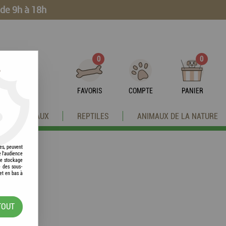
 de 9h à 18h
0
0
?
FAVORIS
COMPTE
PANIER
OISEAUX
REPTILES
ANIMAUX DE LA NATURE
res, peuvent
e l'audience
 le stockage
e des sous-
et en bas à
TOUT