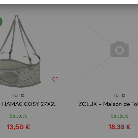
ZOLUX
ZOLUX
ZOLUX - HAMAC COSY 27X27CM
En stock
En stock
13,50 €
18,38 €