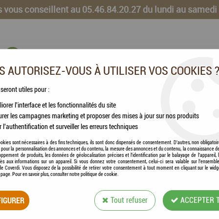
 vous conseillent au 05.46.84.20.27 du lundi au samedi
 AUTORISEZ-VOUS À UTILISER VOS COOKIES 
 seront utiles pour :
iorer l'interface et les fonctionnalités du site
CHEVAUX
VOLAILLES
ANIMAUX DE LA FERME
rer les campagnes marketing et proposer des mises à jour sur nos produits
r l'authentification et surveiller les erreurs techniques
okies sont nécessaires à des fins techniques, ils sont donc dispensés de consentement. D'autres, non obligatoi
és pour la personnalisation des annonces et du contenu, la mesure des annonces et du contenu, la connaissance d
oppement de produits, les données de géolocalisation précises et l'identification par le balayage de l'appareil,
cès aux informations sur un appareil. Si vous donnez votre consentement, celui-ci sera valable sur l’ensembl
ACCESSOIRES
e Coverdi. Vous disposez de la possibilité de retirer votre consentement à tout moment en cliquant sur le widg
a page. Pour en savoir plus, consulter notre politique de cookie.
IGURER
Tout refuser
ACCEPTER 
60 articles sur
71