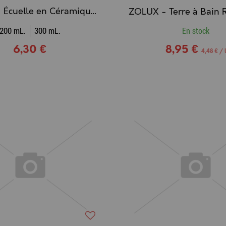
ZOLUX - Écuelle en Céramique Rongeurs E'HOP Vert
200 mL.
300 mL.
En stock
6,30 €
8,95 €
4,48 € / 