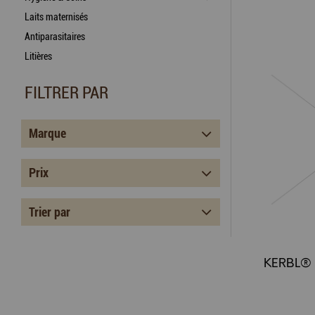
Laits maternisés
Antiparasitaires
Litières
FILTRER PAR
Marque
Prix
Trier par