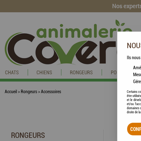
Nos experts
NOUS
Ils nous
Amél
CHATS
CHIENS
RONGEURS
POISSONS
Mesu
Gére
Accueil
>
Rongeurs
>
Accessoires
Certains co
être utilis
et le dével
et/ou l'ac
domaines d
droite de l
CONF
RONGEURS