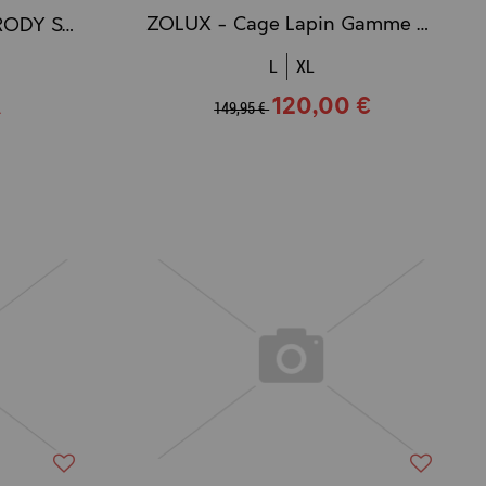
ZOLUX - Cage Lapin Gamme NANO LIFE (100 cm.)
ZOLUX - Terre à Bain RODY SAND Nature (2L.)
L
XL
120,00 €
149,95 €
l