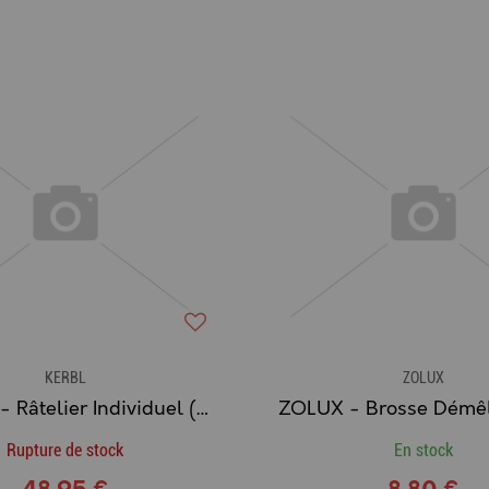
KERBL
ZOLUX
KERBL® - Râtelier Individuel (Lapin, ...) Écartement des barreux 20 mm.
Rupture de stock
En stock