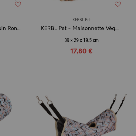
KERBL Pet
ZOLUX - Boule pour Foin Rongeur à Suspendre (M / L)
KERBL Pet - Maisonnette Végétale en Herbe Séchée Comestible
39 x 29 x 19.5 cm
17,80 €