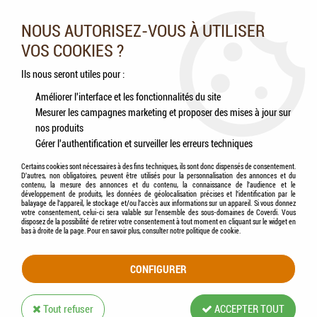
Nos experts vous conseillent au 05.46.84.20.27 du lundi au
samedi de 9h à 18h
NOUS AUTORISEZ-VOUS À UTILISER
VOS COOKIES ?
0
Ils nous seront utiles pour :
Améliorer l'interface et les fonctionnalités du site
Mesurer les campagnes marketing et proposer des mises à jour sur
Accueil
>
Rongeurs
>
Furets
nos produits
Gérer l'authentification et surveiller les erreurs techniques
FURETS
Certains cookies sont nécessaires à des fins techniques, ils sont donc dispensés de consentement.
D'autres, non obligatoires, peuvent être utilisés pour la personnalisation des annonces et du
contenu, la mesure des annonces et du contenu, la connaissance de l'audience et le
développement de produits, les données de géolocalisation précises et l'identification par le
balayage de l'appareil, le stockage et/ou l'accès aux informations sur un appareil. Si vous donnez
votre consentement, celui-ci sera valable sur l’ensemble des sous-domaines de Coverdi. Vous
disposez de la possibilité de retirer votre consentement à tout moment en cliquant sur le widget en
TRIER & FILTRER
bas à droite de la page. Pour en savoir plus, consulter notre politique de cookie.
CONFIGURER
15 articles sur
15
Tout refuser
ACCEPTER TOUT