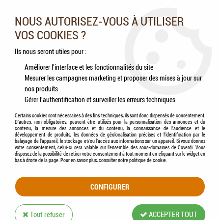
Nos experts vous conseillent au 05.46.84.20.27 du lundi au
samedi de 9h à 18h
NOUS AUTORISEZ-VOUS À UTILISER
VOS COOKIES ?
0
Ils nous seront utiles pour :
Améliorer l'interface et les fonctionnalités du site
Mesurer les campagnes marketing et proposer des mises à jour sur
Accueil
>
Chats
>
Antiparasitaires
>
FRONTLINE COMBO - 3 pipettes pour chat et
nos produits
furet
Gérer l'authentification et surveiller les erreurs techniques
Certains cookies sont nécessaires à des fins techniques, ils sont donc dispensés de consentement.
D'autres, non obligatoires, peuvent être utilisés pour la personnalisation des annonces et du
contenu, la mesure des annonces et du contenu, la connaissance de l'audience et le
développement de produits, les données de géolocalisation précises et l'identification par le
balayage de l'appareil, le stockage et/ou l'accès aux informations sur un appareil. Si vous donnez
votre consentement, celui-ci sera valable sur l’ensemble des sous-domaines de Coverdi. Vous
disposez de la possibilité de retirer votre consentement à tout moment en cliquant sur le widget en
bas à droite de la page. Pour en savoir plus, consulter notre politique de cookie.
CONFIGURER
Tout refuser
ACCEPTER TOUT