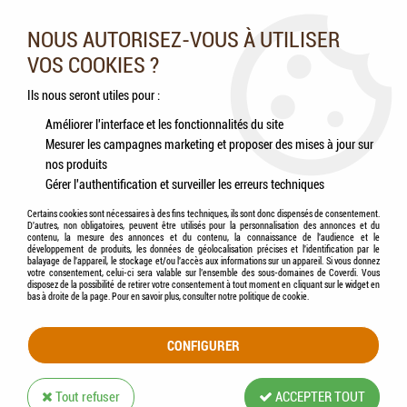
Nos experts vous conseillent au 05.46.84.20.27 du lundi au
samedi de 9h à 18h
NOUS AUTORISEZ-VOUS À UTILISER
VOS COOKIES ?
0
Ils nous seront utiles pour :
Améliorer l'interface et les fonctionnalités du site
Mesurer les campagnes marketing et proposer des mises à jour sur
Accueil
>
Rongeurs
>
Antiparasitaires
>
HAMI form® - Pipettes antiparasitaires
nos produits
répulsives Bio pour furet
Gérer l'authentification et surveiller les erreurs techniques
Certains cookies sont nécessaires à des fins techniques, ils sont donc dispensés de consentement.
D'autres, non obligatoires, peuvent être utilisés pour la personnalisation des annonces et du
contenu, la mesure des annonces et du contenu, la connaissance de l'audience et le
développement de produits, les données de géolocalisation précises et l'identification par le
balayage de l'appareil, le stockage et/ou l'accès aux informations sur un appareil. Si vous donnez
votre consentement, celui-ci sera valable sur l’ensemble des sous-domaines de Coverdi. Vous
disposez de la possibilité de retirer votre consentement à tout moment en cliquant sur le widget en
bas à droite de la page. Pour en savoir plus, consulter notre politique de cookie.
CONFIGURER
Tout refuser
ACCEPTER TOUT