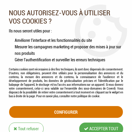
Nos experts vous conseillent au 05.46.84.20.27 du lundi au
samedi de 9h à 18h
NOUS AUTORISEZ-VOUS À UTILISER
VOS COOKIES ?
0
Ils nous seront utiles pour :
Améliorer l'interface et les fonctionnalités du site
Mesurer les campagnes marketing et proposer des mises à jour sur
Accueil
>
Rongeurs
>
Litières
nos produits
Gérer l'authentification et surveiller les erreurs techniques
LITIÈRES
Certains cookies sont nécessaires à des fins techniques, ils sont donc dispensés de consentement.
D'autres, non obligatoires, peuvent être utilisés pour la personnalisation des annonces et du
contenu, la mesure des annonces et du contenu, la connaissance de l'audience et le
Sed eu finibus est. Curabitur massa urna, commodo sodales malesuada in,
développement de produits, les données de géolocalisation précises et l'identification par le
balayage de l'appareil, le stockage et/ou l'accès aux informations sur un appareil. Si vous donnez
consequat quis eros. Aenean vitae bibendum urna. Nulla a venenatis risus.
votre consentement, celui-ci sera valable sur l’ensemble des sous-domaines de Coverdi. Vous
disposez de la possibilité de retirer votre consentement à tout moment en cliquant sur le widget en
Pellentesque a mi enim. Morbi ornare, sem mollis efficitur facilisis, nisl ante
bas à droite de la page. Pour en savoir plus, consulter notre politique de cookie.
tincidunt augue, in luctus non odio.
CONFIGURER
TRIER & FILTRER
Tout refuser
ACCEPTER TOUT