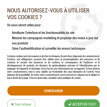
Nos experts vous conseillent au 05.46.84.20.27 du lundi au
samedi de 9h à 18h
NOUS AUTORISEZ-VOUS À UTILISER
VOS COOKIES ?
0
Ils nous seront utiles pour :
Améliorer l'interface et les fonctionnalités du site
Mesurer les campagnes marketing et proposer des mises à jour sur
Accueil
>
Rongeurs
>
Litières
>
HAMI form® - Paille tous rongeurs
nos produits
Gérer l'authentification et surveiller les erreurs techniques
Certains cookies sont nécessaires à des fins techniques, ils sont donc dispensés de consentement.
D'autres, non obligatoires, peuvent être utilisés pour la personnalisation des annonces et du
contenu, la mesure des annonces et du contenu, la connaissance de l'audience et le
développement de produits, les données de géolocalisation précises et l'identification par le
balayage de l'appareil, le stockage et/ou l'accès aux informations sur un appareil. Si vous donnez
votre consentement, celui-ci sera valable sur l’ensemble des sous-domaines de Coverdi. Vous
disposez de la possibilité de retirer votre consentement à tout moment en cliquant sur le widget en
bas à droite de la page. Pour en savoir plus, consulter notre politique de cookie.
CONFIGURER
Tout refuser
ACCEPTER TOUT