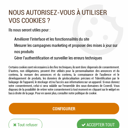
Nos experts vous conseillent au 05.46.84.20.27 du lundi au
samedi de 9h à 18h
NOUS AUTORISEZ-VOUS À UTILISER
VOS COOKIES ?
0
Ils nous seront utiles pour :
Améliorer l'interface et les fonctionnalités du site
Mesurer les campagnes marketing et proposer des mises à jour sur
Accueil
>
Oiseaux
>
Oiseaux sauvages
>
Aliments
>
HAMI form® - Mélange de
nos produits
graines + doseur
Gérer l'authentification et surveiller les erreurs techniques
Certains cookies sont nécessaires à des fins techniques, ils sont donc dispensés de consentement.
D'autres, non obligatoires, peuvent être utilisés pour la personnalisation des annonces et du
contenu, la mesure des annonces et du contenu, la connaissance de l'audience et le
développement de produits, les données de géolocalisation précises et l'identification par le
balayage de l'appareil, le stockage et/ou l'accès aux informations sur un appareil. Si vous donnez
votre consentement, celui-ci sera valable sur l’ensemble des sous-domaines de Coverdi. Vous
disposez de la possibilité de retirer votre consentement à tout moment en cliquant sur le widget en
bas à droite de la page. Pour en savoir plus, consulter notre politique de cookie.
CONFIGURER
Tout refuser
ACCEPTER TOUT