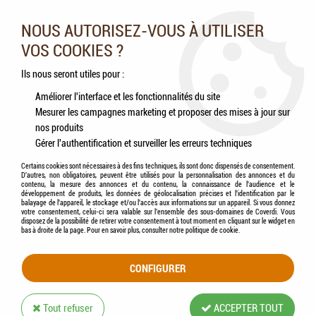
Nos experts vous conseillent au 05.46.84.20.27 du lundi au
samedi de 9h à 18h
NOUS AUTORISEZ-VOUS À UTILISER
VOS COOKIES ?
0
Ils nous seront utiles pour :
Améliorer l'interface et les fonctionnalités du site
Mesurer les campagnes marketing et proposer des mises à jour sur
Accueil
>
Rongeurs
>
Cochons d'Inde
>
Aliments
>
HAMI form® - Cochon d'Inde
nos produits
angora / rosette
Gérer l'authentification et surveiller les erreurs techniques
Certains cookies sont nécessaires à des fins techniques, ils sont donc dispensés de consentement.
D'autres, non obligatoires, peuvent être utilisés pour la personnalisation des annonces et du
contenu, la mesure des annonces et du contenu, la connaissance de l'audience et le
développement de produits, les données de géolocalisation précises et l'identification par le
balayage de l'appareil, le stockage et/ou l'accès aux informations sur un appareil. Si vous donnez
votre consentement, celui-ci sera valable sur l’ensemble des sous-domaines de Coverdi. Vous
disposez de la possibilité de retirer votre consentement à tout moment en cliquant sur le widget en
bas à droite de la page. Pour en savoir plus, consulter notre politique de cookie.
CONFIGURER
Tout refuser
ACCEPTER TOUT