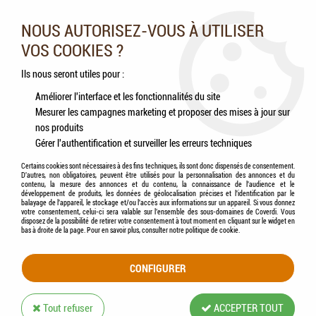
Nos experts vous conseillent au 05.46.84.20.27 du lundi au
samedi de 9h à 18h
NOUS AUTORISEZ-VOUS À UTILISER
VOS COOKIES ?
0
Ils nous seront utiles pour :
Améliorer l'interface et les fonctionnalités du site
Mesurer les campagnes marketing et proposer des mises à jour sur
Accueil
>
Rongeurs
>
Litières
>
HAMI form® - Terre à bain
nos produits
Gérer l'authentification et surveiller les erreurs techniques
Certains cookies sont nécessaires à des fins techniques, ils sont donc dispensés de consentement.
D'autres, non obligatoires, peuvent être utilisés pour la personnalisation des annonces et du
contenu, la mesure des annonces et du contenu, la connaissance de l'audience et le
développement de produits, les données de géolocalisation précises et l'identification par le
balayage de l'appareil, le stockage et/ou l'accès aux informations sur un appareil. Si vous donnez
votre consentement, celui-ci sera valable sur l’ensemble des sous-domaines de Coverdi. Vous
disposez de la possibilité de retirer votre consentement à tout moment en cliquant sur le widget en
bas à droite de la page. Pour en savoir plus, consulter notre politique de cookie.
CONFIGURER
Tout refuser
ACCEPTER TOUT