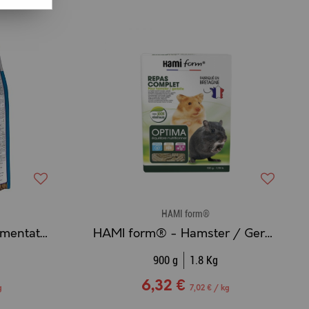
HAMI form®
BEAPHAR CARE+ - Alimentation extrudée Super Premium pour Gerbille et Souris
HAMI form® - Hamster / Gerbille
900 g
1.8 Kg
6,32 €
g
7,02 € / kg