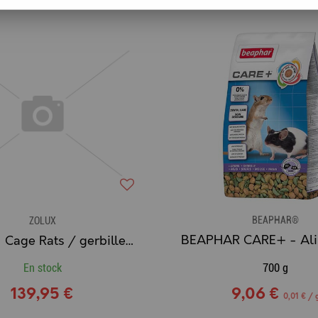
BEAPHAR®
ZOLUX
ZOLUX - Cage Rats / gerbilles Gamme PANAS COLOUR (80 cm.)
En stock
700 g
139,95 €
9,06 €
0,01 € / 