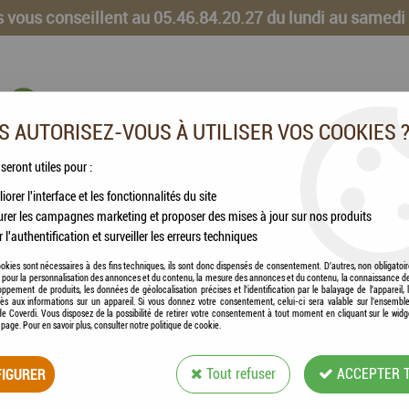
 vous conseillent au 05.46.84.20.27 du lundi au samedi
 AUTORISEZ-VOUS À UTILISER VOS COOKIES 
 seront utiles pour :
iorer l'interface et les fonctionnalités du site
CHEVAUX
VOLAILLES
ANIMAUX DE LA FERME
rer les campagnes marketing et proposer des mises à jour sur nos produits
r l'authentification et surveiller les erreurs techniques
okies sont nécessaires à des fins techniques, ils sont donc dispensés de consentement. D'autres, non obligatoi
és pour la personnalisation des annonces et du contenu, la mesure des annonces et du contenu, la connaissance d
oppement de produits, les données de géolocalisation précises et l'identification par le balayage de l'appareil,
cès aux informations sur un appareil. Si vous donnez votre consentement, celui-ci sera valable sur l’ensembl
GERBILLES
e Coverdi. Vous disposez de la possibilité de retirer votre consentement à tout moment en cliquant sur le widg
a page. Pour en savoir plus, consulter notre politique de cookie.
IGURER
Tout refuser
ACCEPTER 
5 articles sur
5