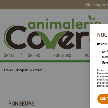
Nos experts
NOUS
Ils nous
Amél
CHATS
CHIENS
RONGEURS
POISSONS
Mesu
Gére
Accueil
>
Rongeurs
>
Gerbilles
Certains co
être utilis
et le dével
et/ou l'ac
domaines d
droite de l
CONF
RONGEURS