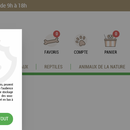
 de 9h à 18h
0
0
?
FAVORIS
COMPTE
PANIER
OISEAUX
REPTILES
ANIMAUX DE LA NATURE
res, peuvent
e l'audience
 le stockage
e des sous-
et en bas à
TOUT