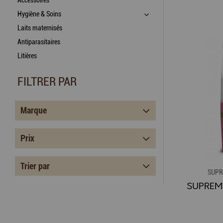
Accessoires
Hygiène & Soins
Laits maternisés
Antiparasitaires
Litières
FILTRER PAR
Marque
Prix
Trier par
SUPR