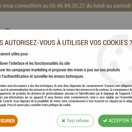
 vous conseillent au 05.46.84.20.27 du lundi au samedi
 AUTORISEZ-VOUS À UTILISER VOS COOKIES 
 seront utiles pour :
iorer l'interface et les fonctionnalités du site
CHEVAUX
VOLAILLES
ANIMAUX DE LA FERME
rer les campagnes marketing et proposer des mises à jour sur nos produits
r l'authentification et surveiller les erreurs techniques
n (Vitamine E & Sélénium)
okies sont nécessaires à des fins techniques, ils sont donc dispensés de consentement. D'autres, non obligatoi
és pour la personnalisation des annonces et du contenu, la mesure des annonces et du contenu, la connaissance d
oppement de produits, les données de géolocalisation précises et l'identification par le balayage de l'appareil,
cès aux informations sur un appareil. Si vous donnez votre consentement, celui-ci sera valable sur l’ensembl
e Coverdi. Vous disposez de la possibilité de retirer votre consentement à tout moment en cliquant sur le widg
a page. Pour en savoir plus, consulter notre politique de cookie.
BIOVÉ LABORATOIR
IGURER
Tout refuser
ACCEPTER 
SÉLÉNIUM)