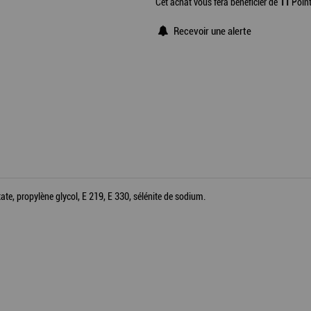
Cet achat vous fera bénéficier de
11
Point
Recevoir une alerte
tate, propylène glycol, E 219, E 330, sélénite de sodium.