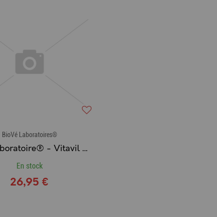
BioVé Laboratoires®
BioVé Laboratoire® - Vitavil Amine (Vitamines & Acides Aminés)
En stock
26,95 €