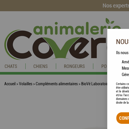
Nos experts
NOUS
Ils nous
Amél
CHATS
CHIENS
RONGEURS
POISSONS
Mesu
Gére
Accueil
>
Volailles
>
Compléments alimentaires
>
BioVé Laboratoires - Acti Sele
Certains co
être utilis
et le dével
et/ou l'ac
domaines d
droite de l
CONF