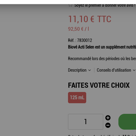
Soyez le premier à donner votre avis !
11
,
10
€
TTC
92,50 € / l
Réf. :
7830012
Biové Acti Selen est un supplément nutriti
Recommandé lors des périodes où les beso
Description
Conseils d'utilisation
FAITES VOTRE CHOIX
125 mL