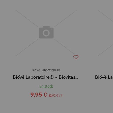
BioVé Laboratoires®
BioVé Laboratoire® - Biovitase, Vitamines & Oligo-Éléments
En stock
9,95 €
82,92 € / l