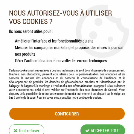
Nos experts vous conseillent au 05.46.84.20.27 du lundi au
samedi de 9h à 18h
NOUS AUTORISEZ-VOUS À UTILISER
VOS COOKIES ?
0
Ils nous seront utiles pour :
Améliorer l'interface et les fonctionnalités du site
Mesurer les campagnes marketing et proposer des mises à jour sur
Accueil
>
Animaux de la nature
>
Sauvagines
>
ZOLUX - Os de seiche avec support
nos produits
Gérer l'authentification et surveiller les erreurs techniques
Certains cookies sont nécessaires à des fins techniques, ils sont donc dispensés de consentement.
D'autres, non obligatoires, peuvent être utilisés pour la personnalisation des annonces et du
contenu, la mesure des annonces et du contenu, la connaissance de l'audience et le
développement de produits, les données de géolocalisation précises et l'identification par le
balayage de l'appareil, le stockage et/ou l'accès aux informations sur un appareil. Si vous donnez
votre consentement, celui-ci sera valable sur l’ensemble des sous-domaines de Coverdi. Vous
disposez de la possibilité de retirer votre consentement à tout moment en cliquant sur le widget en
bas à droite de la page. Pour en savoir plus, consulter notre politique de cookie.
CONFIGURER
Tout refuser
ACCEPTER TOUT