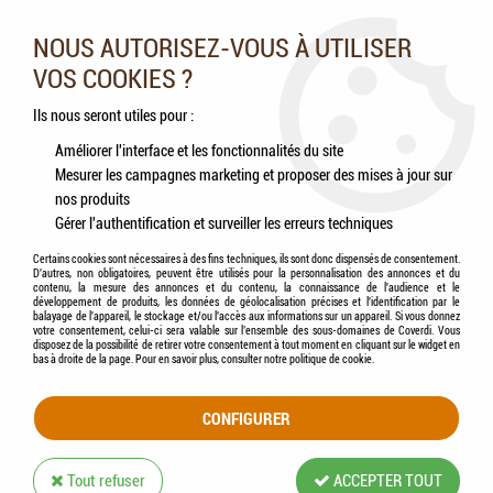
Nos experts vous conseillent au 05.46.84.20.27 du lundi au
samedi de 9h à 18h
NOUS AUTORISEZ-VOUS À UTILISER
VOS COOKIES ?
0
Ils nous seront utiles pour :
Améliorer l'interface et les fonctionnalités du site
Mesurer les campagnes marketing et proposer des mises à jour sur
Accueil
>
Oiseaux
>
Oiseaux sauvages
>
Accessoires
>
HAMI form® - Snëyd -
nos produits
Nichoir
Gérer l'authentification et surveiller les erreurs techniques
Certains cookies sont nécessaires à des fins techniques, ils sont donc dispensés de consentement.
D'autres, non obligatoires, peuvent être utilisés pour la personnalisation des annonces et du
contenu, la mesure des annonces et du contenu, la connaissance de l'audience et le
développement de produits, les données de géolocalisation précises et l'identification par le
balayage de l'appareil, le stockage et/ou l'accès aux informations sur un appareil. Si vous donnez
votre consentement, celui-ci sera valable sur l’ensemble des sous-domaines de Coverdi. Vous
disposez de la possibilité de retirer votre consentement à tout moment en cliquant sur le widget en
bas à droite de la page. Pour en savoir plus, consulter notre politique de cookie.
CONFIGURER
Tout refuser
ACCEPTER TOUT