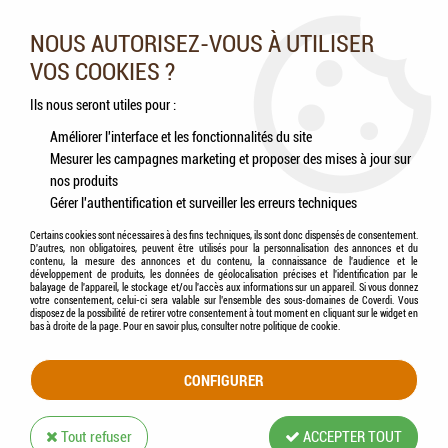
Nos experts vous conseillent au 05.46.84.20.27 du lundi au
samedi de 9h à 18h
NOUS AUTORISEZ-VOUS À UTILISER
VOS COOKIES ?
0
Ils nous seront utiles pour :
Améliorer l'interface et les fonctionnalités du site
Mesurer les campagnes marketing et proposer des mises à jour sur
Accueil
>
Oiseaux
>
Oiseaux sauvages
>
Accessoires
>
HAMI form® - Möok -
nos produits
Mangeoire en bambou
Gérer l'authentification et surveiller les erreurs techniques
Certains cookies sont nécessaires à des fins techniques, ils sont donc dispensés de consentement.
D'autres, non obligatoires, peuvent être utilisés pour la personnalisation des annonces et du
contenu, la mesure des annonces et du contenu, la connaissance de l'audience et le
développement de produits, les données de géolocalisation précises et l'identification par le
balayage de l'appareil, le stockage et/ou l'accès aux informations sur un appareil. Si vous donnez
votre consentement, celui-ci sera valable sur l’ensemble des sous-domaines de Coverdi. Vous
disposez de la possibilité de retirer votre consentement à tout moment en cliquant sur le widget en
bas à droite de la page. Pour en savoir plus, consulter notre politique de cookie.
CONFIGURER
Tout refuser
ACCEPTER TOUT