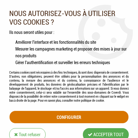
Nos experts vous conseillent au 05.46.84.20.27 du lundi au
samedi de 9h à 18h
NOUS AUTORISEZ-VOUS À UTILISER
VOS COOKIES ?
0
Ils nous seront utiles pour :
Améliorer l'interface et les fonctionnalités du site
Mesurer les campagnes marketing et proposer des mises à jour sur
Accueil
>
Oiseaux
>
Oiseaux sauvages
>
Aliments
>
HAMI form® - Tournesol +
nos produits
doseur
Gérer l'authentification et surveiller les erreurs techniques
Certains cookies sont nécessaires à des fins techniques, ils sont donc dispensés de consentement.
D'autres, non obligatoires, peuvent être utilisés pour la personnalisation des annonces et du
contenu, la mesure des annonces et du contenu, la connaissance de l'audience et le
développement de produits, les données de géolocalisation précises et l'identification par le
balayage de l'appareil, le stockage et/ou l'accès aux informations sur un appareil. Si vous donnez
votre consentement, celui-ci sera valable sur l’ensemble des sous-domaines de Coverdi. Vous
disposez de la possibilité de retirer votre consentement à tout moment en cliquant sur le widget en
bas à droite de la page. Pour en savoir plus, consulter notre politique de cookie.
CONFIGURER
Tout refuser
ACCEPTER TOUT