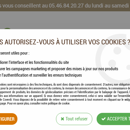
 vous conseillent au 05.46.84.20.27 du lundi au samedi
 AUTORISEZ-VOUS À UTILISER VOS COOKIES 
 seront utiles pour :
iorer l'interface et les fonctionnalités du site
CHEVAUX
VOLAILLES
ANIMAUX DE LA FERME
rer les campagnes marketing et proposer des mises à jour sur nos produits
r l'authentification et surveiller les erreurs techniques
de graisse double
okies sont nécessaires à des fins techniques, ils sont donc dispensés de consentement. D'autres, non obligatoi
és pour la personnalisation des annonces et du contenu, la mesure des annonces et du contenu, la connaissance d
oppement de produits, les données de géolocalisation précises et l'identification par le balayage de l'appareil,
cès aux informations sur un appareil. Si vous donnez votre consentement, celui-ci sera valable sur l’ensembl
e Coverdi. Vous disposez de la possibilité de retirer votre consentement à tout moment en cliquant sur le widg
a page. Pour en savoir plus, consulter notre politique de cookie.
HAMI FORM® - PO
IGURER
Tout refuser
ACCEPTER 
Soyez le premier à donner votre avis !