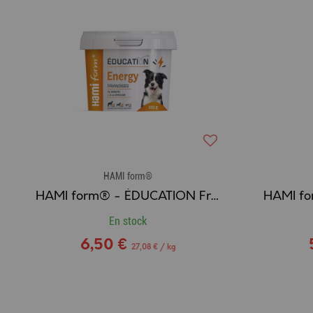
HAMI form®
HAMI form® - ÉDUCATION Friandises Chien ENERGY
En stock
6,50 €
27,08 € / kg