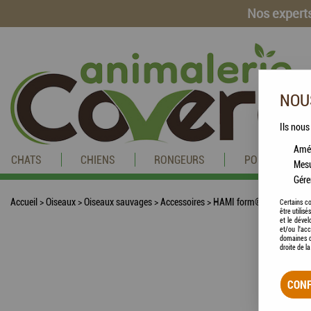
Nos experts
NOUS
Ils nous
Amél
CHATS
CHIENS
RONGEURS
POISSONS
Mesu
Gére
Accueil
>
Oiseaux
>
Oiseaux sauvages
>
Accessoires
>
HAMI form® - Porte Pain 
Certains co
être utilis
et le dével
et/ou l'ac
domaines d
droite de l
CONF