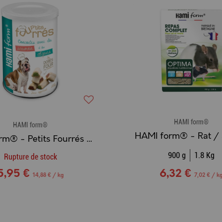
HAMI form®
HAMI form®
HAMI form® - Rat / 
HAMI form® - Petits Fourrés Saumon & Algues
900 g
1.8 Kg
Rupture de stock
5,95 €
6,32 €
14,88 € / kg
7,02 € / k