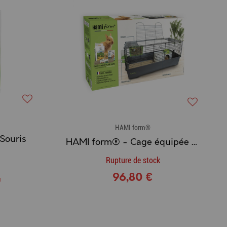
HAMI form®
Souris
HAMI form® - Cage équipée Essentiel 100
Rupture de stock
96,80 €
g