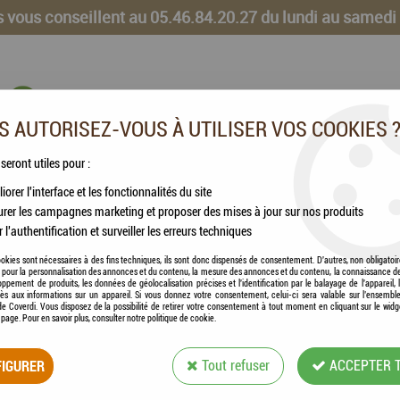
 vous conseillent au 05.46.84.20.27 du lundi au samedi
 AUTORISEZ-VOUS À UTILISER VOS COOKIES 
 seront utiles pour :
iorer l'interface et les fonctionnalités du site
CHEVAUX
VOLAILLES
ANIMAUX DE LA FERME
rer les campagnes marketing et proposer des mises à jour sur nos produits
r l'authentification et surveiller les erreurs techniques
okies sont nécessaires à des fins techniques, ils sont donc dispensés de consentement. D'autres, non obligatoi
és pour la personnalisation des annonces et du contenu, la mesure des annonces et du contenu, la connaissance d
oppement de produits, les données de géolocalisation précises et l'identification par le balayage de l'appareil,
cès aux informations sur un appareil. Si vous donnez votre consentement, celui-ci sera valable sur l’ensembl
e Coverdi. Vous disposez de la possibilité de retirer votre consentement à tout moment en cliquant sur le widg
a page. Pour en savoir plus, consulter notre politique de cookie.
HAMI FORM® - CH
IGURER
Tout refuser
ACCEPTER 
Soyez le premier à donner votre avis !