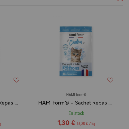
HAMI form®
HAMI form® - Sachet Repas Complet Humide pour Chat au POISSON
HAMI form® - Sachet Repas Complet Humide pour Chaton au POISSON
En stock
1,30 €
g
16,25 € / kg