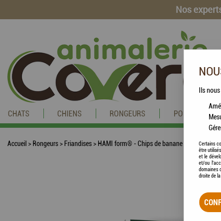
Nos experts
NOUS
Ils nous
Amél
CHATS
CHIENS
RONGEURS
POISSONS
Mesu
Gére
Accueil
>
Rongeurs
>
Friandises
>
HAMI form® - Chips de banane
Certains co
être utilis
et le dével
et/ou l'ac
domaines d
droite de l
CONF