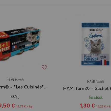
HAMI form®
HAMI form®
HAMI form® - "Les Cuisinés" - Pack de recette de la mer x 6
480 g
En stock
9,50 €
1,30 €
19,79 € / kg
16,25 € / k