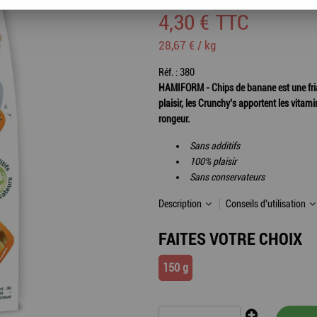
4
,
30
€
TTC
28,67 € / kg
Réf. :
380
HAMIFORM - Chips de banane est une fria
plaisir, les Crunchy’s apportent les vitam
rongeur.
Sans additifs
100% plaisir
Sans conservateurs
Description
Conseils d'utilisation
FAITES VOTRE CHOIX
150 g