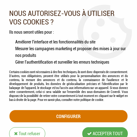
Nos experts vous conseillent au 05.46.84.20.27 du lundi au
samedi de 9h à 18h
NOUS AUTORISEZ-VOUS À UTILISER
VOS COOKIES ?
0
Ils nous seront utiles pour :
Améliorer l'interface et les fonctionnalités du site
Mesurer les campagnes marketing et proposer des mises à jour sur
Accueil
>
Rongeurs
>
Friandises
>
HAMI form® - Pause Nature - Panache
nos produits
d'écorces
Gérer l'authentification et surveiller les erreurs techniques
Certains cookies sont nécessaires à des fins techniques, ils sont donc dispensés de consentement.
D'autres, non obligatoires, peuvent être utilisés pour la personnalisation des annonces et du
contenu, la mesure des annonces et du contenu, la connaissance de l'audience et le
développement de produits, les données de géolocalisation précises et l'identification par le
balayage de l'appareil, le stockage et/ou l'accès aux informations sur un appareil. Si vous donnez
votre consentement, celui-ci sera valable sur l’ensemble des sous-domaines de Coverdi. Vous
disposez de la possibilité de retirer votre consentement à tout moment en cliquant sur le widget en
bas à droite de la page. Pour en savoir plus, consulter notre politique de cookie.
CONFIGURER
Tout refuser
ACCEPTER TOUT