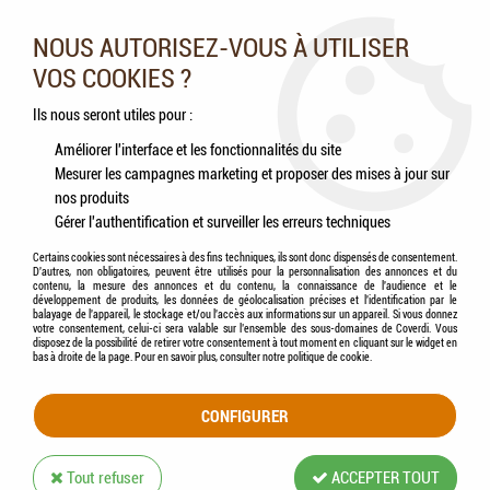
Nos experts vous conseillent au 05.46.84.20.27 du lundi au
samedi de 9h à 18h
NOUS AUTORISEZ-VOUS À UTILISER
VOS COOKIES ?
0
Ils nous seront utiles pour :
Améliorer l'interface et les fonctionnalités du site
Mesurer les campagnes marketing et proposer des mises à jour sur
Accueil
>
Chats
>
Aliments
>
Humides (Pâtées, Éffilochés, Bouillons, ...)
>
nos produits
TONIVET® - LAB Chat - Sachet Aliment Complet Humide HYPOALLERGÉNIQUE au
Gérer l'authentification et surveiller les erreurs techniques
Saumon
Certains cookies sont nécessaires à des fins techniques, ils sont donc dispensés de consentement.
D'autres, non obligatoires, peuvent être utilisés pour la personnalisation des annonces et du
contenu, la mesure des annonces et du contenu, la connaissance de l'audience et le
développement de produits, les données de géolocalisation précises et l'identification par le
balayage de l'appareil, le stockage et/ou l'accès aux informations sur un appareil. Si vous donnez
votre consentement, celui-ci sera valable sur l’ensemble des sous-domaines de Coverdi. Vous
disposez de la possibilité de retirer votre consentement à tout moment en cliquant sur le widget en
bas à droite de la page. Pour en savoir plus, consulter notre politique de cookie.
CONFIGURER
Tout refuser
ACCEPTER TOUT