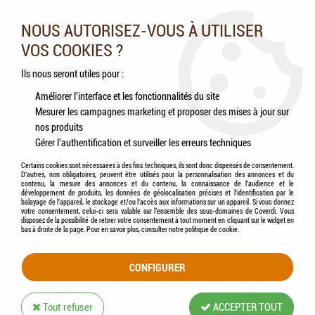
Nos experts vous conseillent au 05.46.84.20.27 du lundi au
samedi de 9h à 18h
NOUS AUTORISEZ-VOUS À UTILISER
VOS COOKIES ?
0
Ils nous seront utiles pour :
Améliorer l'interface et les fonctionnalités du site
Mesurer les campagnes marketing et proposer des mises à jour sur
Accueil
>
Chats
>
Aliments
>
Humides (Pâtées, Éffilochés, Bouillons, ...)
>
My little
nos produits
Festin - TROUBLES DIGESTIFS / Éffiloché en Sauce pour Chat au POULET &
Gérer l'authentification et surveiller les erreurs techniques
AGNEAU
Certains cookies sont nécessaires à des fins techniques, ils sont donc dispensés de consentement.
D'autres, non obligatoires, peuvent être utilisés pour la personnalisation des annonces et du
contenu, la mesure des annonces et du contenu, la connaissance de l'audience et le
développement de produits, les données de géolocalisation précises et l'identification par le
balayage de l'appareil, le stockage et/ou l'accès aux informations sur un appareil. Si vous donnez
votre consentement, celui-ci sera valable sur l’ensemble des sous-domaines de Coverdi. Vous
disposez de la possibilité de retirer votre consentement à tout moment en cliquant sur le widget en
bas à droite de la page. Pour en savoir plus, consulter notre politique de cookie.
CONFIGURER
Tout refuser
ACCEPTER TOUT