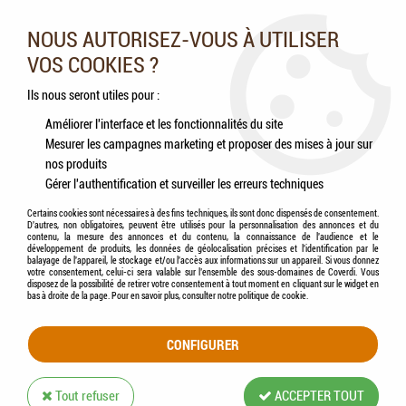
Nos experts vous conseillent au 05.46.84.20.27 du lundi au
samedi de 9h à 18h
NOUS AUTORISEZ-VOUS À UTILISER
VOS COOKIES ?
0
Ils nous seront utiles pour :
Améliorer l'interface et les fonctionnalités du site
Mesurer les campagnes marketing et proposer des mises à jour sur
Accueil
>
Chats
>
Aliments
>
Humides (Pâtées, Éffilochés, Bouillons, ...)
nos produits
Gérer l'authentification et surveiller les erreurs techniques
HUMIDES (PÂTÉES, ÉFFILOCHÉS,
Certains cookies sont nécessaires à des fins techniques, ils sont donc dispensés de consentement.
D'autres, non obligatoires, peuvent être utilisés pour la personnalisation des annonces et du
BOUILLONS, ...)
contenu, la mesure des annonces et du contenu, la connaissance de l'audience et le
développement de produits, les données de géolocalisation précises et l'identification par le
balayage de l'appareil, le stockage et/ou l'accès aux informations sur un appareil. Si vous donnez
votre consentement, celui-ci sera valable sur l’ensemble des sous-domaines de Coverdi. Vous
disposez de la possibilité de retirer votre consentement à tout moment en cliquant sur le widget en
bas à droite de la page. Pour en savoir plus, consulter notre politique de cookie.
TRIER & FILTRER
CONFIGURER
60 articles sur
107
Tout refuser
ACCEPTER TOUT