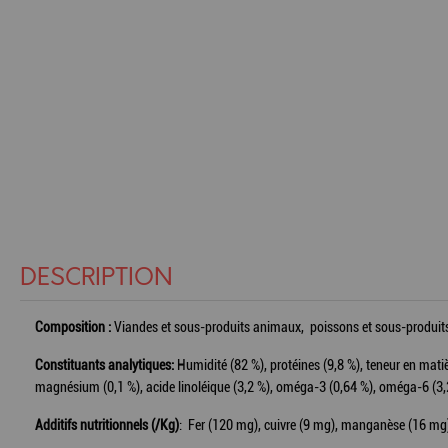
DESCRIPTION
Composition :
Viandes et sous-produits animaux, poissons et sous-produits 
Constituants analytiques:
Humidité (82 %), protéines (9,8 %), teneur en matiè
magnésium (0,1 %), acide linoléique (3,2 %), oméga-3 (0,64 %), oméga-6 (3,
Additifs nutritionnels (/Kg)
: Fer (120 mg), cuivre (9 mg), manganèse (16 mg),