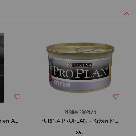
PURINA PROPLAN
PURINA PROPLAN - Chien Adult Small & Mini Opti Digest Agneau
PURINA PROPLAN - Kitten Mousse Riche en Poulet
85 g