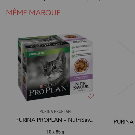
MÊME MARQUE
PURINA PROPLAN
PURINA PROPLAN - NutriSavour Sterilised Dinde - Pâtée en gelée 10x85g
10 x 85 g