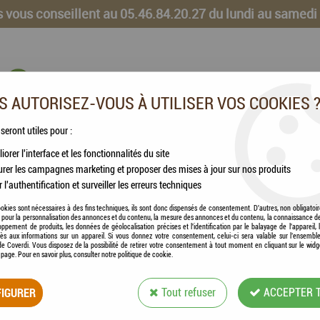
 vous conseillent au 05.46.84.20.27 du lundi au samedi
 AUTORISEZ-VOUS À UTILISER VOS COOKIES 
 seront utiles pour :
iorer l'interface et les fonctionnalités du site
CHEVAUX
VOLAILLES
ANIMAUX DE LA FERME
rer les campagnes marketing et proposer des mises à jour sur nos produits
r l'authentification et surveiller les erreurs techniques
 PROPLAN - NutriSavour Sterilised Poisson Pâtée en gelée 10x85g
okies sont nécessaires à des fins techniques, ils sont donc dispensés de consentement. D'autres, non obligatoi
és pour la personnalisation des annonces et du contenu, la mesure des annonces et du contenu, la connaissance d
oppement de produits, les données de géolocalisation précises et l'identification par le balayage de l'appareil,
cès aux informations sur un appareil. Si vous donnez votre consentement, celui-ci sera valable sur l’ensembl
e Coverdi. Vous disposez de la possibilité de retirer votre consentement à tout moment en cliquant sur le widg
a page. Pour en savoir plus, consulter notre politique de cookie.
PURINA PROPLAN 
IGURER
Tout refuser
ACCEPTER 
POISSON PÂTÉE E