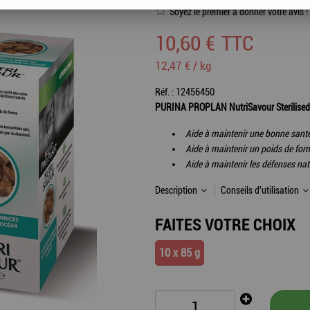
Soyez le premier à donner votre avis !
10
,
60
€
TTC
12,47 € / kg
Réf. :
12456450
PURINA PROPLAN NutriSavour Sterilised es
Aide à maintenir une bonne santé 
Aide à maintenir un poids de for
Aide à maintenir les défenses na
Description
Conseils d'utilisation
FAITES VOTRE CHOIX
10 x 85 g