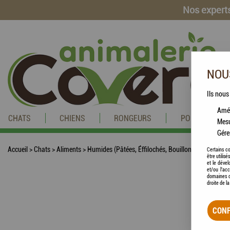
Nos experts
NOUS
Ils nous
Amél
CHATS
CHIENS
RONGEURS
POISSONS
Mesu
Gére
Accueil
>
Chats
>
Aliments
>
Humides (Pâtées, Éffilochés, Bouillons, ...)
>
PURINA
Certains co
être utilis
et le dével
et/ou l'ac
domaines d
droite de l
CONF