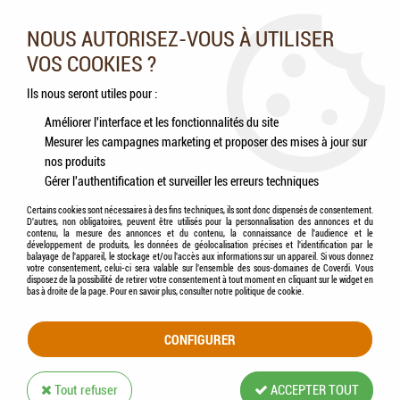
Nos experts vous conseillent au 05.46.84.20.27 du lundi au
samedi de 9h à 18h
NOUS AUTORISEZ-VOUS À UTILISER
VOS COOKIES ?
0
Ils nous seront utiles pour :
Améliorer l'interface et les fonctionnalités du site
Mesurer les campagnes marketing et proposer des mises à jour sur
Accueil
>
Chats
>
Aliments
>
Humides (Pâtées, Éffilochés, Bouillons, ...)
>
LILY'S
nos produits
KITCHEN - Chat Smooth Pâté Sélection 8x85g
Gérer l'authentification et surveiller les erreurs techniques
Certains cookies sont nécessaires à des fins techniques, ils sont donc dispensés de consentement.
D'autres, non obligatoires, peuvent être utilisés pour la personnalisation des annonces et du
contenu, la mesure des annonces et du contenu, la connaissance de l'audience et le
développement de produits, les données de géolocalisation précises et l'identification par le
balayage de l'appareil, le stockage et/ou l'accès aux informations sur un appareil. Si vous donnez
votre consentement, celui-ci sera valable sur l’ensemble des sous-domaines de Coverdi. Vous
disposez de la possibilité de retirer votre consentement à tout moment en cliquant sur le widget en
bas à droite de la page. Pour en savoir plus, consulter notre politique de cookie.
CONFIGURER
Tout refuser
ACCEPTER TOUT