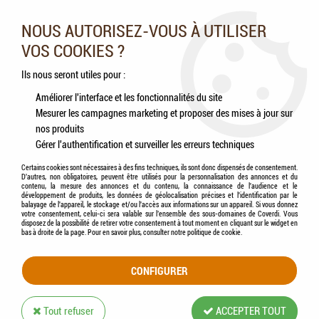
Nos experts vous conseillent au 05.46.84.20.27 du lundi au
samedi de 9h à 18h
NOUS AUTORISEZ-VOUS À UTILISER
VOS COOKIES ?
0
Ils nous seront utiles pour :
Améliorer l'interface et les fonctionnalités du site
Mesurer les campagnes marketing et proposer des mises à jour sur
Accueil
>
Chats
>
Jouets
>
CATIT - Balle à friandises
nos produits
Gérer l'authentification et surveiller les erreurs techniques
Certains cookies sont nécessaires à des fins techniques, ils sont donc dispensés de consentement.
D'autres, non obligatoires, peuvent être utilisés pour la personnalisation des annonces et du
contenu, la mesure des annonces et du contenu, la connaissance de l'audience et le
développement de produits, les données de géolocalisation précises et l'identification par le
balayage de l'appareil, le stockage et/ou l'accès aux informations sur un appareil. Si vous donnez
votre consentement, celui-ci sera valable sur l’ensemble des sous-domaines de Coverdi. Vous
disposez de la possibilité de retirer votre consentement à tout moment en cliquant sur le widget en
bas à droite de la page. Pour en savoir plus, consulter notre politique de cookie.
CONFIGURER
Tout refuser
ACCEPTER TOUT