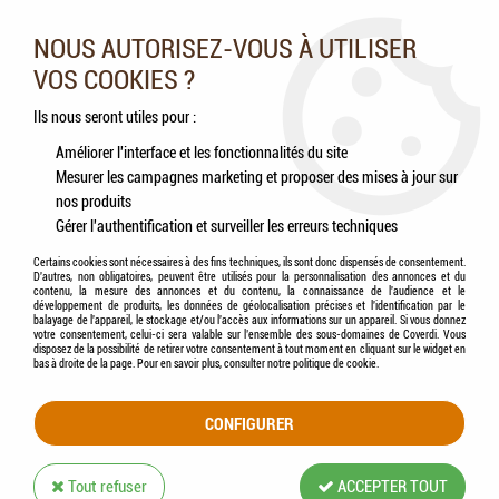
Nos experts vous conseillent au 05.46.84.20.27 du lundi au
samedi de 9h à 18h
NOUS AUTORISEZ-VOUS À UTILISER
VOS COOKIES ?
0
Ils nous seront utiles pour :
Améliorer l'interface et les fonctionnalités du site
Mesurer les campagnes marketing et proposer des mises à jour sur
Accueil
>
Chats
>
Jouets
>
FLAMINGO - Jouet Chat Luke Ballon
nos produits
Gérer l'authentification et surveiller les erreurs techniques
Certains cookies sont nécessaires à des fins techniques, ils sont donc dispensés de consentement.
D'autres, non obligatoires, peuvent être utilisés pour la personnalisation des annonces et du
contenu, la mesure des annonces et du contenu, la connaissance de l'audience et le
développement de produits, les données de géolocalisation précises et l'identification par le
balayage de l'appareil, le stockage et/ou l'accès aux informations sur un appareil. Si vous donnez
votre consentement, celui-ci sera valable sur l’ensemble des sous-domaines de Coverdi. Vous
disposez de la possibilité de retirer votre consentement à tout moment en cliquant sur le widget en
bas à droite de la page. Pour en savoir plus, consulter notre politique de cookie.
CONFIGURER
Tout refuser
ACCEPTER TOUT