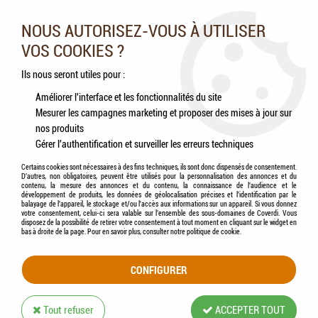
Nos experts vous conseillent au 05.46.84.20.27 du lundi au
samedi de 9h à 18h
NOUS AUTORISEZ-VOUS À UTILISER
VOS COOKIES ?
0
Ils nous seront utiles pour :
Améliorer l'interface et les fonctionnalités du site
Mesurer les campagnes marketing et proposer des mises à jour sur
Accueil
>
Chats
>
Jouets
>
FLAMINGO - Jouet Chat Dax Ballon
nos produits
Gérer l'authentification et surveiller les erreurs techniques
Certains cookies sont nécessaires à des fins techniques, ils sont donc dispensés de consentement.
D'autres, non obligatoires, peuvent être utilisés pour la personnalisation des annonces et du
contenu, la mesure des annonces et du contenu, la connaissance de l'audience et le
développement de produits, les données de géolocalisation précises et l'identification par le
balayage de l'appareil, le stockage et/ou l'accès aux informations sur un appareil. Si vous donnez
votre consentement, celui-ci sera valable sur l’ensemble des sous-domaines de Coverdi. Vous
disposez de la possibilité de retirer votre consentement à tout moment en cliquant sur le widget en
bas à droite de la page. Pour en savoir plus, consulter notre politique de cookie.
CONFIGURER
Tout refuser
ACCEPTER TOUT