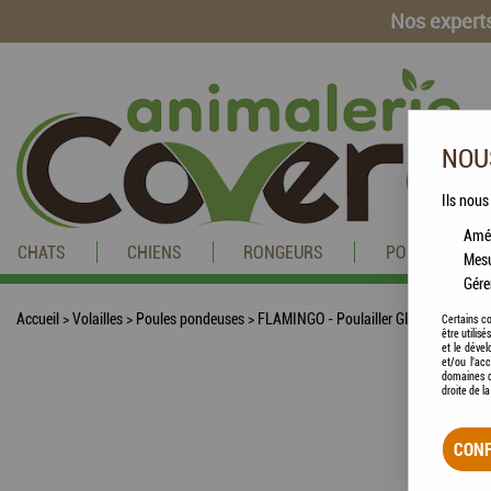
Nos experts
NOUS
Ils nous
Amél
CHATS
CHIENS
RONGEURS
POISSONS
Mesu
Gére
Accueil
>
Volailles
>
Poules pondeuses
>
FLAMINGO - Poulailler GINGER Classic
Certains co
être utilis
et le dével
et/ou l'ac
domaines d
droite de l
CONF