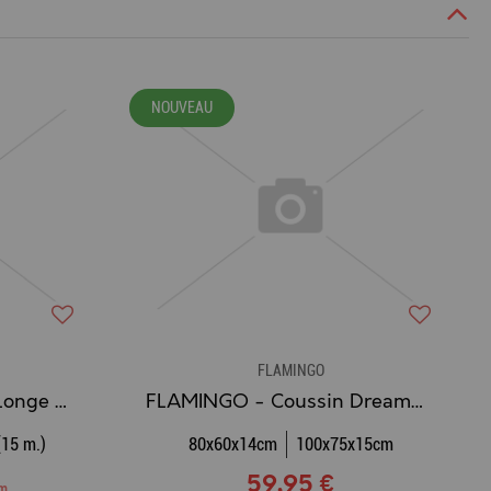
NOUVEAU
FLAMINGO
FLAMINGO - Laisse / Longe d'Entraînement et à Pister XENO GRISE
FLAMINGO - Coussin Dreambay® Ovale Terre cuite
(15 m.)
80x60x14cm
100x75x15cm
59,95 €
 m