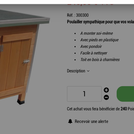
240
,
00
€
TTC
Réf. :
300300
Poulailler sympathique pour que vos volai
A monter soi-même
Avec pieds en plastique
Avec pondoir
Facile à nettoyer
Toit en bois à charnières
Description
Cet achat vous fera bénéficier de
240
Poin
Recevoir une alerte