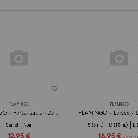
FLAMINGO
FLAMINGO
FLAMINGO - Porte-sac en Daim à Rouleaux de Sacs à Déjections
Camel
Noir
S (5 m.)
M (10 m.)
L 
12,95 €
18,95 €
3,79 € /