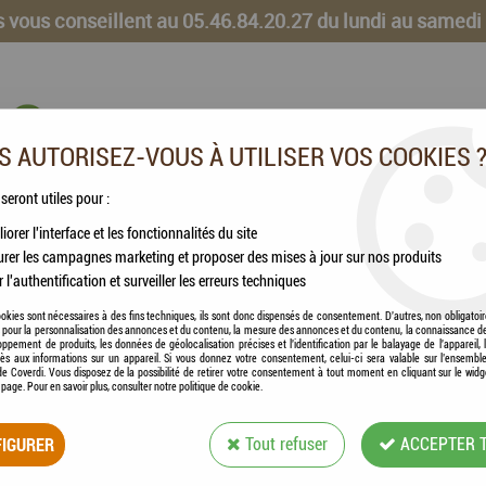
 vous conseillent au 05.46.84.20.27 du lundi au samedi
 AUTORISEZ-VOUS À UTILISER VOS COOKIES 
 seront utiles pour :
iorer l'interface et les fonctionnalités du site
CHEVAUX
VOLAILLES
ANIMAUX DE LA FERME
rer les campagnes marketing et proposer des mises à jour sur nos produits
r l'authentification et surveiller les erreurs techniques
okies sont nécessaires à des fins techniques, ils sont donc dispensés de consentement. D'autres, non obligatoi
és pour la personnalisation des annonces et du contenu, la mesure des annonces et du contenu, la connaissance d
oppement de produits, les données de géolocalisation précises et l'identification par le balayage de l'appareil,
cès aux informations sur un appareil. Si vous donnez votre consentement, celui-ci sera valable sur l’ensembl
e Coverdi. Vous disposez de la possibilité de retirer votre consentement à tout moment en cliquant sur le widg
FLAMINGO - POUL
a page. Pour en savoir plus, consulter notre politique de cookie.
IGURER
Tout refuser
ACCEPTER 
Soyez le premier à donner votre avis !