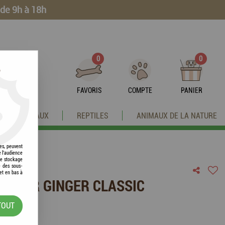
 de 9h à 18h
0
0
?
FAVORIS
COMPTE
PANIER
OISEAUX
REPTILES
ANIMAUX DE LA NATURE
res, peuvent
e l'audience
 le stockage
e des sous-
et en bas à
AILLER GINGER CLASSIC
TOUT