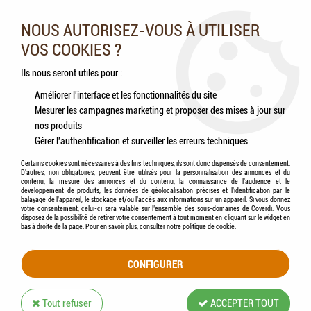
Nos experts vous conseillent au 05.46.84.20.27 du lundi au
samedi de 9h à 18h
NOUS AUTORISEZ-VOUS À UTILISER
VOS COOKIES ?
0
Ils nous seront utiles pour :
Améliorer l'interface et les fonctionnalités du site
Mesurer les campagnes marketing et proposer des mises à jour sur
Accueil
>
Chats
>
Accessoires
>
Griffoir
>
ZOLUX - Griffoir d'Angle à Poser
nos produits
Gérer l'authentification et surveiller les erreurs techniques
Certains cookies sont nécessaires à des fins techniques, ils sont donc dispensés de consentement.
D'autres, non obligatoires, peuvent être utilisés pour la personnalisation des annonces et du
contenu, la mesure des annonces et du contenu, la connaissance de l'audience et le
développement de produits, les données de géolocalisation précises et l'identification par le
balayage de l'appareil, le stockage et/ou l'accès aux informations sur un appareil. Si vous donnez
votre consentement, celui-ci sera valable sur l’ensemble des sous-domaines de Coverdi. Vous
disposez de la possibilité de retirer votre consentement à tout moment en cliquant sur le widget en
bas à droite de la page. Pour en savoir plus, consulter notre politique de cookie.
CONFIGURER
Tout refuser
ACCEPTER TOUT