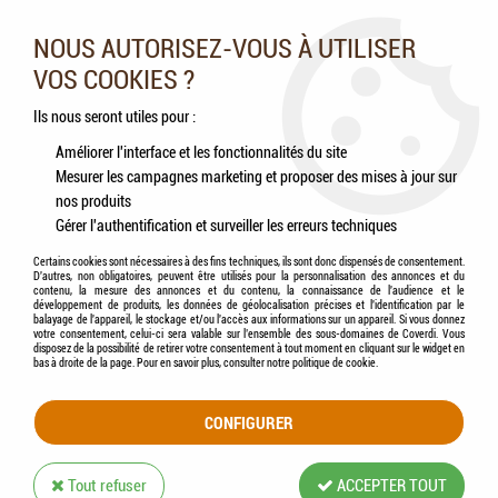
Nos experts vous conseillent au 05.46.84.20.27 du lundi au
samedi de 9h à 18h
NOUS AUTORISEZ-VOUS À UTILISER
VOS COOKIES ?
0
Ils nous seront utiles pour :
Améliorer l'interface et les fonctionnalités du site
Mesurer les campagnes marketing et proposer des mises à jour sur
Accueil
>
Chats
>
Jouets
>
FLAMINGO - Jouet Chat Bouchons Plumes
nos produits
Gérer l'authentification et surveiller les erreurs techniques
Certains cookies sont nécessaires à des fins techniques, ils sont donc dispensés de consentement.
D'autres, non obligatoires, peuvent être utilisés pour la personnalisation des annonces et du
contenu, la mesure des annonces et du contenu, la connaissance de l'audience et le
développement de produits, les données de géolocalisation précises et l'identification par le
balayage de l'appareil, le stockage et/ou l'accès aux informations sur un appareil. Si vous donnez
votre consentement, celui-ci sera valable sur l’ensemble des sous-domaines de Coverdi. Vous
disposez de la possibilité de retirer votre consentement à tout moment en cliquant sur le widget en
bas à droite de la page. Pour en savoir plus, consulter notre politique de cookie.
CONFIGURER
Tout refuser
ACCEPTER TOUT