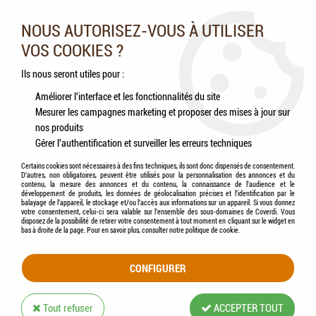
Nos experts vous conseillent au 05.46.84.20.27 du lundi au
samedi de 9h à 18h
NOUS AUTORISEZ-VOUS À UTILISER
VOS COOKIES ?
0
Ils nous seront utiles pour :
Améliorer l'interface et les fonctionnalités du site
Mesurer les campagnes marketing et proposer des mises à jour sur
Accueil
>
Chats
>
Jouets
>
FLAMINGO - Jouet Chat Wobbler Oscillant Souris
nos produits
Gérer l'authentification et surveiller les erreurs techniques
Certains cookies sont nécessaires à des fins techniques, ils sont donc dispensés de consentement.
D'autres, non obligatoires, peuvent être utilisés pour la personnalisation des annonces et du
contenu, la mesure des annonces et du contenu, la connaissance de l'audience et le
développement de produits, les données de géolocalisation précises et l'identification par le
balayage de l'appareil, le stockage et/ou l'accès aux informations sur un appareil. Si vous donnez
votre consentement, celui-ci sera valable sur l’ensemble des sous-domaines de Coverdi. Vous
disposez de la possibilité de retirer votre consentement à tout moment en cliquant sur le widget en
bas à droite de la page. Pour en savoir plus, consulter notre politique de cookie.
CONFIGURER
Tout refuser
ACCEPTER TOUT